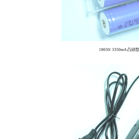
18650/ 3350mA 