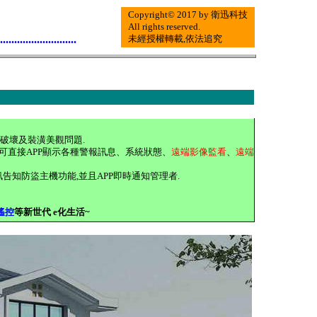
Copyright© 2017 by 衛迅科技
All rights reserved.
............................
未經授權轉載,依法追究
路破壞及裝潢美觀問題.
roid),可直接APP顯示各種警報訊息、系統狀態、
遠端影像監看
、
遠端
訊告知防盜主機功能,並且APP即時通知管理者.
遙控
等新世代 e化生活~