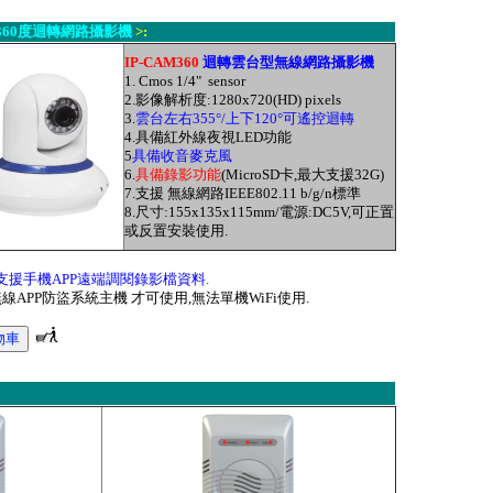
360度迴轉網路攝影機
>:
IP-CAM360
迴轉雲
台型無線網路攝影機
1. Cmos 1/4" sensor
2.
影像解析度
:1280x720(HD) pixels
3.
雲
台左右355
°/
上下120
°
可遙控迴轉
4.
具備紅外線夜視
LED
功能
5
具備收音麥克風
6.
具備錄影功能
(MicroSD
卡
,
最大支援
32G)
7.
支援
無線網路
IEEE802.11 b/g/n
標準
8.
尺寸:
155x135x115mm/
電源
:DC5V,
可正置
或反置安裝使用.
支援手機APP遠端調閱錄影檔資料.
W無線APP防盜系統主機 才可使用,無法單機WiFi使用.