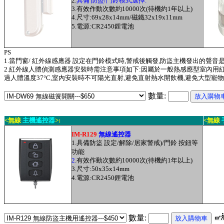
2.
具備 防盜/門鈴模式選擇.
3.有效作動次數約10000次(待機約1年以上)
4.尺寸:69x28x14mm/磁鐵32x19x11mm
5.電源:CR2450鋰電池
PS
1.
當門窗
/
紅外線感應器 設定在門鈴模式時,警戒後觸發,防盜主機發出的聲音是
2.
紅外線人體偵測感應器安裝時需注意事項如下:因屬於一般熱感應型室內用紅
過人體溫度37°C,
室內安裝時不可陽光直射,避免直射熱水開飲機,避免大型寵物.
數量:
<無線
主機遙控器
>:
<無線
IM-R129
無線
遙控器
1.具備
防盜 設定/解除/居家警戒
)
/門鈴
按鈕等
功能
2
.有效作動次數約10000次(待機約1年以上)
3.
尺寸:50x35x14mm
4.
電源:CR2450鋰電池
數量: