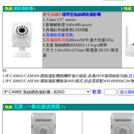
<無線
網路攝影機
>:
<無線
IP-CAM65
標準型無線網路攝影機
1. Cmos 1/5" sensor
2.影像解析度:640x480 pixels
3.具備紅外線夜視LED功能
4.
具備收音麥克風.
5.
具備錄影功能
(MicroSD卡,最大支援32G)
6.支援
無線網路
IEEE802.11 b/g/n
標準
7.尺寸:
110x103x127mm
/ 附電源:DC5V
/
附支
架
PS
1.
IP-CAM65/CAM360
網路攝影機開機即進行錄影,具備SD卡循環錄影功能,
且
2.IP-CAM65/CAM360
網路攝影機雖為WiFi模式,
但必需搭配WH-IM800(G)
數量:
瓦斯
/
一氧化碳偵測器
>:
<無線