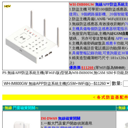
WH-IM800GW
無線APP防盜系統
1.防盜主機 可學習
100個防盜感應器
使用)、9個網路攝影機、20個智能電
2.防盜主機具備LAN埠/ WiFi(IEEE8.0.2
3.無線防盜感應器
,有效接收距離約
7
4.
主機具備每個防盜感應器弱電指示A
5.免接室內電話線
,
主機內鍵
GSM自
號碼 。另亦可發送警報通報
APP/ e
6
.
主機具備密碼鍵盤及
感應卡
功能
,
7.
主機具備語音電話通話功能(限有G
8.
具備警報記錄功能,可查詢最近30
9.精美造型纖薄輕巧尺寸:181x120
上)
優惠價:
$11260
(單WiFi版為
$8460
)
PS:無線APP防盜系統主機(單WiFi版)型號為WH-IM800W,無GSM SIM卡功能
數量:
< 各 式 防 盜 器 配 件
<無線
門窗磁簧開關
>:
<無線
IM-DW69
無線
磁簧開關
1.一般大門及窗戶開啟偵測適用.