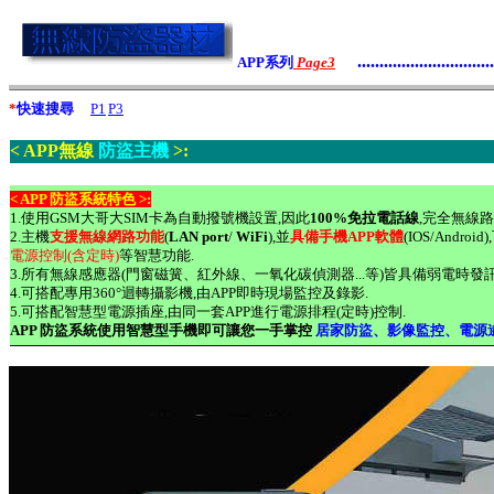
..............................
APP系列
Page3
*
快速搜尋
P1
P3
< APP無線
防盜主機
>:
< APP 防盜系統特色 >:
1.使用GSM大哥大SIM卡為自動撥號機設置,因此
100%免拉電話線
,完全無線
2.主機
支援無線網路功能
(
LAN port
/
WiFi
),並
具備手機APP軟體
(IOS/And
電源控制(含定時)
等智慧功能.
3.所有無線感應器(門窗磁簧、紅外線、一氧化碳偵測器...等)皆具備弱電時發
4.可搭配專用360
°
迴轉攝影機,由APP即時現場監控及錄影.
5.可搭配智慧型電源插座,由同一套APP進行電源排程(定時)控制.
APP 防盜系統使用智慧型手機即可讓您一手掌控
居家防盜、影像監控、電源