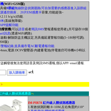
主機
(WiFi+GSM版)
,具備
9群組
無線防盜偵測迴路(可自加需要的感應器進入該群組
源遙控插座 、20片EM感應卡
容量,
功能超強~
.11 b/g/n)功能.
0米
(直線無障礙).
PP提醒功能.
動撥號機
(可以
語音
或者
簡訊SMS
警報通報使用者),共可儲存10個
mail訊息
(透過WiFi網路)
.
可啟動/解除防盜主機設定,另具備延遲警報功能(5~180秒可調).
SM版)
筆警報紀錄,並具備市電AC斷電通報功能.
x34mm,電源:DC9V變壓器/內建蓄電池(停電後仍可待機4小時以
,防盜觸發後無法使用語音及簡訊SMS通報,僅以APP/ email通報.
 >
紅外線人體偵測感應器
>:
IM-PIR78
紅外線人體偵測感應器
1.有效偵測距離:8~10M,左右角度約110
°