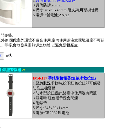
2.
具備 防盜/門鈴模式選擇.
3.具備防拆temper.
4.
尺寸:78x63x45mm/
附支架,可壁掛使用.
5.電源:3號電池(AA)x2
門鈴聲.
外線,因此
室外環境不適合使用
,室內使用須注意環境溫度不可超
....等等,會散發異常熱源之物體,以避免誤報產生.
手錶型警報器
>:
IM-R117
手錶型警報器(無線求救按鈕)
1.緊急狀況求救時,按下紅色按鈕即可觸發
防盜主機警報
2.防水型按鈕設計,浴廁中使用沒有問題.
3.弱電時.紅色指示燈會閃爍.
4.附錶帶
5.
尺寸:245x39x14mm
6.電源:CR2032
鋰電池