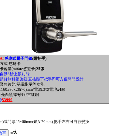
5C
感應式電子門鎖
(附把手)
門方式:感應卡
卡容量(mifare悠遊卡)
25張
自動5秒上鎖功能.
鎖背無解鎖旋鈕,直接壓下把手即可方便開門設計.
備緊急鑰匙/弱電指示等功能.
:160x80x28(70)mm/電源:3號電池x4顆
色:亮面黑/磨砂銀/古紅銅
價
:
$3990
mm)或門厚45~60mm(鎖叉70mm),把手左右可自行變換.