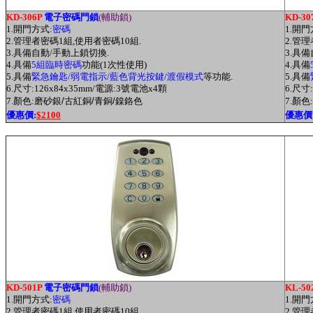
K
D-306P
電子密碼門鎖
(輔助鎖)
K
D-30
1.開門方式:
密碼
1.開門
2.管理者密碼1組,使用者密碼10組.
2.管
3.具備自動/手動上鎖切換.
3.具
4.具備
5組臨時密碼
功能(1次性使用)
4.具備
5.具備
緊急鑰匙/弱電指示/藍色背光按鍵/渡假模式
等功能.
5.具備
6.尺寸:126x84x35mm/電源:3號電池x4顆
6.尺寸
7.顏色:
磨砂銀/古紅銅/青銅/鎳鉻色
7.顏色:
優惠價:
$2100
優惠價
K
D-501P
電子密碼門鎖
(輔助鎖)
K
L-50
1.開門方式:
密碼
1.開門
2.管理者密碼1組,使用者密碼10組.
2.管