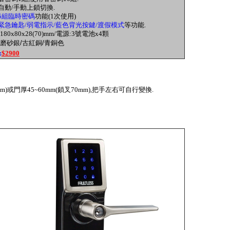
備自動/手動上鎖切換.
5組臨時密碼
功能(1次使用)
緊急鑰匙/弱電指示/藍色背光按鍵/渡假模式
等功能.
:180x80x28(70)mm/電源:3號電池x4顆
磨砂銀/古紅銅/青銅色
:
$2900
mm)或門厚45~60mm(鎖叉70mm),把手左右可自行變換.