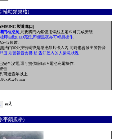
型輔助鎖規格)
MSUNG 製造進口)
壞門框挖洞
,只要將門內鎖體用螺絲固定即可完成安裝.
後即自動LED亮燈,即便黑夜亦可輕易操作.
5~!2位數.
,則無法由室外按密碼或是感應晶片卡入內,同時也會發出警告音.
55度,則警報音會響 起,告知屋內的人緊急狀況.
.
已完全沒電,還可提供臨時9V電池充電操作.
警告.
用約可達壹年以上
80x91x48mm
水平鎖規格)