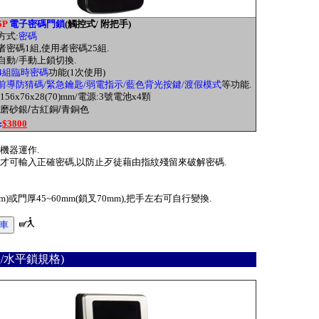
5P
電子密碼門鎖
(觸控式/ 附把手)
方式:
密碼
理者密碼1組,使用者密碼25組.
備自動/手動上鎖切換.
4組臨時密碼
功能(1次使用)
前導防猜碼/緊急鑰匙/弱電指示/藍色背光按鍵/渡假模式
等功能.
:156x76x28(70)mm/電源:3號電池x4顆
磨砂銀/古紅銅/青銅色
:
$3800
機器運作.
才可輸入正確密碼,以防止歹徒藉由指紋殘留來破解密碼.
mm)或門厚45~60mm(鎖叉70mm),把手左右可自行變換.
/水平鎖規格)