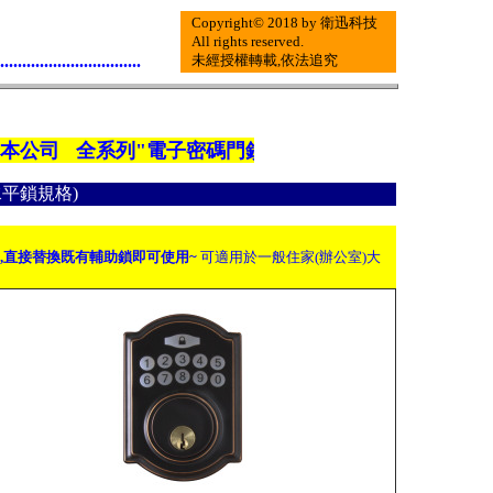
Copyright© 2018 by 衛迅科技
All rights reserved.
................................
未經授權轉載,依法追究
司 全系列"電子密碼門鎖/感應卡片門鎖/指紋門鎖"皆免配線安裝
水平鎖規格)
題,直接替換既有輔助鎖即可使用~
可適用於一般住家(辦公室)大