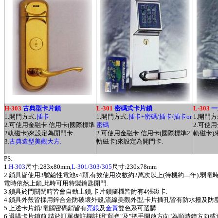
H-303
古典型卡片鎖
L-301
密碼式卡片鎖
L-303
一
1.開門方式:
插卡
1.開門方式:
插卡+密碼/插卡/插卡or
1.開門方
2.可使用金融卡.信用卡(國際標準
密碼
2.可使
2軌磁卡)來設定為開門卡.
2.可使用金融卡.信用卡(國際標準2
軌磁卡)
3.
古典造型美觀大方.
軌磁卡)來設定為開門卡.
PS:
1.
H-303
尺寸:283x80mm,
L-301/303/305
尺寸:230x78mm
2.鎖具皆使用3號鹼性電池x4顆,有效使用次數約2萬次以上(待機約二年),弱電時鎖
電時依然上鎖,此時可用特製鑰匙開門.
3.鎖具於門關閉時皆會自動上鎖;卡片鎖隨機皆附有4張磁卡.
4.鎖具外殼皆採用鋅合金防破壞外殼,流線美觀外型,卡片插孔皆有防水撥及防塵
5.上述卡片鎖/電腦密碼鎖皆有
亮銀
及
金黃
雙色系可選購.
6.選購卡片鎖前,
請於訂單備註欄註明
"顏色"及"把手開啟方向"
為
順時鐘方向
或