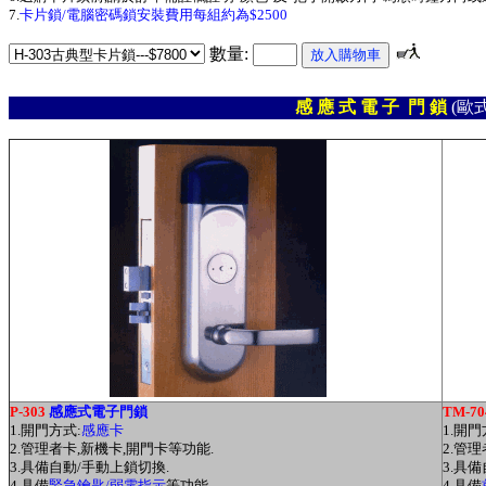
7.
卡片鎖/電腦密碼鎖安裝費用每組約為$2500
數量:
感 應 式 電 子 門 鎖
(歐
P-303
感應式電子門鎖
TM-70
1.開門方式:
感應卡
1.開門
2.管理者卡,新機卡,開門卡等功能.
2.管理
3.具備自動/手動上鎖切換.
3.具
4.具備
緊急鑰匙/弱電指示
等功能.
4.具備