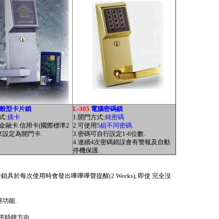
般型卡片鎖
L-305
電腦密碼鎖
式:
插卡
1.開門方式:
純密碼
用金融卡.信用卡(國際標準2
2.可使用
5組不同密碼.
來設定為開門卡.
3.密碼可自行設定1-6位數.
4.連續4次密碼錯誤會有警報及自動
停機保護.
具於每次使用時會發出嗶嗶嗶聲提醒(2 Weeks), 即使 完全沒
功能.
逆時鐘方向
.