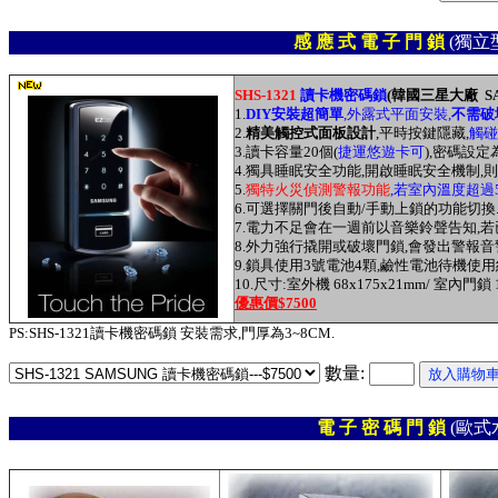
感 應 式 電 子 門 鎖
(獨立
SHS-1321
讀卡機密碼鎖
(韓國三星大廠 SA
1.
DIY安裝超簡單
,外露式平面安裝,
不需破
2.
精美觸控式面板設計
,平時按鍵隱藏,
觸碰
3.讀卡容量20個(
捷運悠遊卡可
),密碼設定為
4.獨具睡眠安全功能,開啟睡眠安全機制
5.
獨特火災偵測警報功能
,若室內溫度超過
6.可選擇關門後自動/手動上鎖的功能切換
7.電力不足會在一週前以音樂鈴聲告知,若
8.外力強行撬開或破壞門鎖,會發出警報音
9.鎖具使用3號電池4顆,鹼性電池待機使
10.尺寸:室外機 68x175x21mm/ 室內門鎖 1
優惠價$7500
PS:SHS-1321讀卡機密碼鎖 安裝需求,門厚為3~8CM.
數量:
電 子 密 碼 門 鎖
(歐式