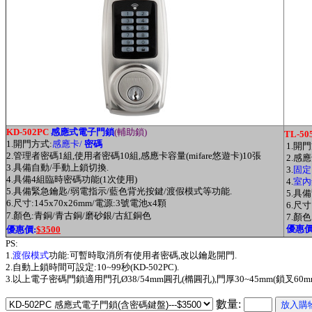
KD-502PC
感應式電子門鎖
(輔助鎖)
TL-50
1.開門方式:
感應卡/
密碼
1.開
2.管理者密碼1組,使用者密碼10組,感應卡容量(mifare悠遊卡)10張
2.感應
3.具備自動/手動上鎖切換.
3.
固定
4.具備4組臨時密碼功能(1次使用)
4.
室內
5.具備緊急鑰匙/弱電指示/藍色背光按鍵/渡假模式等功能.
5.具
6.尺寸:145x70x26mm/電源:3號電池x4顆
6.尺寸
7.顏色:青銅/青古銅/磨砂銀/古紅銅色
7.顏
優惠
優惠價:
$3500
PS:
1.
渡假模式
功能:可暫時取消所有使用者密碼,改以鑰匙開門.
2.自動上鎖時間可設定:10~99秒(KD-502PC).
3.以上電子密碼門鎖適用門孔
Ø38/54mm
圓孔(橢圓孔),門厚30~45mm(鎖叉60
數量: