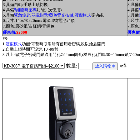
3.具備自動/手動上鎖切換.
3.具
4.具備
5組臨時密碼
功能(1次使用)
4.具備
5.具備
緊急鑰匙/弱電指示/藍色背光按鍵/渡假模式
等功能.
5.具備
6.尺寸:145x70x26mm/電源:3號電池x4顆
6.尺寸
7.顏色:
磨砂銀/古紅銅/青銅色
7.顏色:
優惠價:
$2600
優惠價
PS:
1.
渡假模式
功能:可暫時取消所有使用者密碼,改以鑰匙開門.
2.自動上鎖時間可設定:10~99秒.
3.以上4款電子密碼門鎖適用門孔
Ø54mm
圓孔(橢圓孔),門厚30~45mm(鎖叉60
數量: