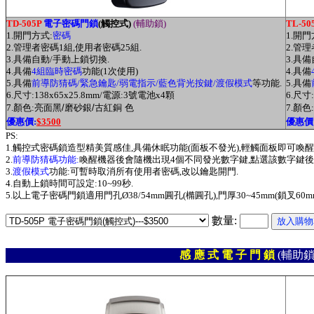
T
D-505P
電子密碼門鎖
(觸控式)
(輔助鎖)
TL-50
1.開門方式:
密碼
1.開門
2.管理者密碼1組,使用者密碼25組.
2.管
3.具備自動/手動上鎖切換.
3.具
4.具備
4組臨時密碼
功能(1次使用)
4.具備
5.具備
前導防猜碼/緊急鑰匙/弱電指示/藍色背光按鍵/渡假模式
等功能.
5.具備
6.尺寸:138x65x25.8mm/電源:3號電池x4顆
6.尺寸
7.顏色:
亮面黑/磨砂銀/古紅銅 色
7.顏色:
優惠價:
$3500
優惠價
PS:
1.觸控式密碼鎖造型精美質感佳,具備休眠功能(面板不發光),輕觸面板即可喚醒
2.
前導防猜碼功能:
喚醒機器後會隨機出現4個不同發光數字鍵,點選該數字鍵後
3.
渡假模式
功能:可暫時取消所有使用者密碼,改以鑰匙開門.
4.自動上鎖時間可設定:10~99秒.
5.以上電子密碼門鎖適用門孔
Ø38/54mm
圓孔(橢圓孔),門厚30~45mm(鎖叉60
數量:
感 應 式 電 子 門 鎖
(輔助鎖