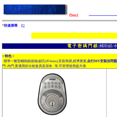
...........................
Page1
*
快速搜尋
P2
本公
電 子 密 碼 門 鎖
(輔助鎖/
< 特色 >
標準一般型輔助鎖規格(鎖孔
Ø
54mm),安裝簡易,經濟實惠,
自行DIY安裝沒問
門/ 內門,更適用於出租套房及宿舍...等,可管理使用超方便.