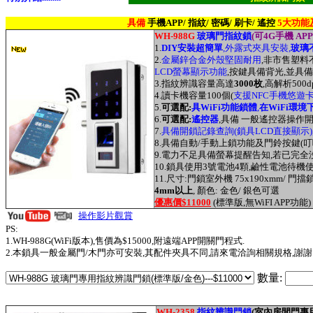
具備
手機APP/ 指紋/ 密碼/ 刷卡/ 遙控
5大功能
WH-988G
玻璃門指紋鎖
(可4G手機 A
1.
DIY安裝超簡單
,外露式夾具安裝,
玻璃
2.
金屬鋅合金外殼堅固耐用
,非市售塑料
LCD螢幕顯示功能
,按鍵具備背光,並具備
3.指紋辨識容量高達
3000枚
,高解析50
4.讀卡機容量100個(
支援NFC手機悠遊卡
5
.
可選配:
具WiFi功能鎖體
,
在WiFi環
6.
可選配:
遙控器
,具備 一般遙控器操作開
7.
具備開鎖記錄查詢(鎖具LCD直接顯示)
8.具備自動/手動上鎖功能及門鈴按鍵(叮
9.電力不足具備螢幕提醒告知,若已完全
10.鎖具使用3號電池4顆,鹼性電池待
11.尺寸:門鎖室外機 75x190xmm/ 門擋鎖 
4mm以上
, 顏色: 金色/ 銀色可選
優惠價$11000
(標準版,無WiFI APP功能)
操作影片觀賞
PS:
1.
WH-988G(WiFi版本),售價為$15000,附遠端APP開關門程式
.
2.本鎖具一般金屬門/木門亦可安裝,其配件夾具不同,請來電洽詢相關規格,謝謝
數量:
WH-2358
指紋辨識門鎖
(
室內房間門專用