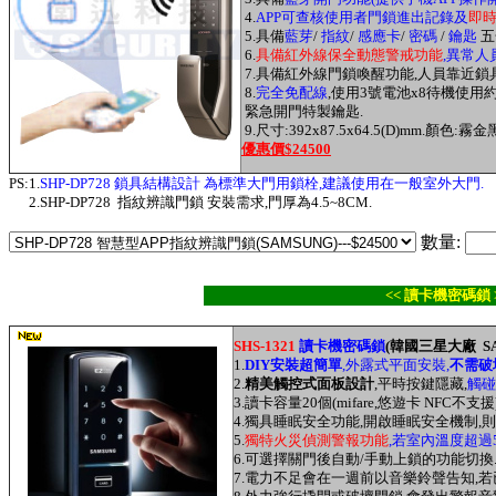
4.
APP可查核使用者門鎖進出記錄及
即時
5.具備
藍芽
/
指紋
/
感應卡
/
密碼
/
鑰匙
五
6.
具備
紅外線保全動態
警戒功能
,異常人
7.
具備
紅外線
門鎖喚醒功能,人員靠近鎖具
8.
完全免配線
,
使用
3
號電池
x8
待機使用
緊急開門特製鑰匙
.
9.
尺寸
:392x87.5x64.5(D)mm.
顏色
:
霧
金
優惠價$24500
PS:1.
SHP-DP728 鎖具結構設計 為標準大門用鎖栓,建議使用在一般室外大門.
2.SHP-DP728 指紋辨識門鎖 安裝需求,門厚為4.5~8CM.
數量:
<< 讀卡機密碼鎖 
SHS-1321
讀卡機密碼鎖
(韓國三星大廠 SA
1.
DIY安裝超簡單
,外露式平面安裝,
不需破
2.
精美觸控式面板設計
,平時按鍵隱藏,
觸碰
3.讀卡容量20個(mifare,悠遊卡 NFC不支
4.獨具睡眠安全功能,開啟睡眠安全機制
5.
獨特火災偵測警報功能
,若室內溫度超過
6.可選擇關門後自動/手動上鎖的功能切換
7.電力不足會在一週前以音樂鈴聲告知,若