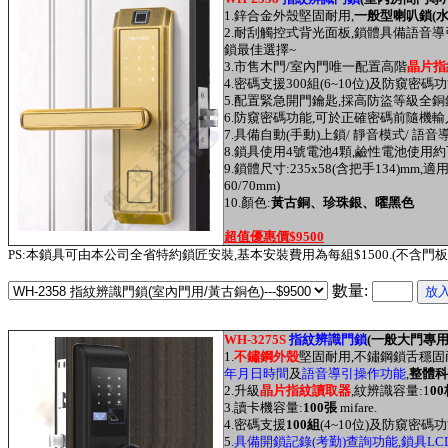
1.
鋅合金外殼堅固耐用
,
一般型喇叭鎖(水
2.耐刮觸控式背光面板,鎖體具備語音
鎖最佳選擇~
3.市售木門/室內門唯一配置高階
晶片指
4.密碼支援300組(6~10位)及防窺密
5.配置緊急開門鑰匙,採高防盜等級全銅
6
.防窺密碼功能,可於正確密碼前隨機
7.具備自動(手動)上鎖/ 靜音模式/ 語音
8.鎖具使用4號電池4顆,鹼性電池使用約可
9.鎖體尺寸:235x58(含把手134)mm,
60/70mm)
10.
顏色:
黃古銅、珍珠銀、曜黑色
超值優惠價$9500
PS:本鎖具可由本公司全省特約鎖匠安裝,基本安裝費用為每組$1500.(不含門
數量:
WH-3275S
指紋辨識門鎖
(
一般大門專用
1.
不鏽鋼外殼
堅固耐用
,不鏽鋼鎖舌穩固
年月日時間
及
語音導引操作功能
,
整體科
2.升級
晶片指紋讀取器
,紋辨識容量:1
00
3.讀卡機容量:
100張
mifare.
4.密碼支援
100組
(4~10位)及防窺密碼功
5.
具備開鎖記錄(考勤)查詢功能,鎖具L