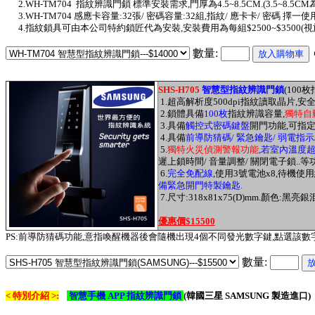
2.WH-TM704 指紋辨識門鎖 標準安裝需求,門厚為4.5~8.5CM.(3.5~8.5C
3.WH-TM704 感應卡容量:32張/ 密碼容量:32組,指紋/ 應卡卡/ 密碼 擇一使用
4.指紋鎖具可由本公司特約鎖匠代為安裝,安裝費用為每組$2500~$3500(視
數量:
SHS-H705
智慧型指紋辨識門鎖
(100
枚
1.
超高解析度
500dpi
指紋讀取晶片
,
安
2.
鎖體具備
1
00
枚
指紋辨識容量,
獨特自
3.具備
觸控式密碼鍵盤
開門功能,可指定
4.
具備
前導防猜碼/ 緊急鑰匙/ 弱電指示
5.
獨特火災偵測警報功能
,若室內溫度超
遲上鎖時間/ 音量調整/
關閉電子鎖..等
6.
完全免配線
,
使用
3
號電池
x8,
待機使用
備緊急開門特製鑰匙
.
7.
尺寸
:318x81x75(D)mm.
顏色
:
黑亮銀
優惠價$15500
PS:前導防猜碼功能,意指
喚醒機器後會隨機出現4個不同發光數字鍵,點選該數
數量:
< 特別介紹 >:
智慧手機 APP 指紋辨識門鎖
(韓國三星 SAMSUNG 製造進口)