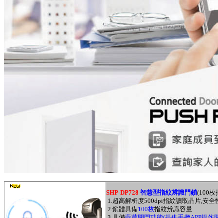
SHP-DP728
智慧型指紋辨識門鎖
(100
枚
1.
超高解析度
500dpi
指紋讀取晶片
,
安全
2.
鎖體具備
1
00
枚
指紋辨識容量.
3.具備
藍芽開門功能(提供手機APP操作