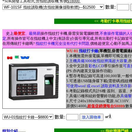
*SDK
開發工具程式
,
含指紋讀取機
,
售價
$18000
.
數量:
<< 考勤打卡專用指紋機
史上
最便宜
、最簡易
操作指紋打卡機,毋需安裝電腦軟體,
不會操作電腦的人
定
,所有操作皆可在指紋機上中文(有語音)介面引導完成,所有出勤打卡記錄皆可在
在用傳統打卡鐘嗎?
指紋打卡機完全沒有代打卡問題
,價格超便宜,心動不如馬上
WU-01
指紋打卡鐘
(單機型,毋需電腦連
1.
本機無需外接電腦,單機即可獨立進行
2.
主機具備3000枚指紋辨識超大容量,
亦
3.
全中文
語音
彩色LCD
導引
操作
並
可直
(PS:
亦內建英文版操作
功能)
4.
暫存考勤記錄可高達100,000筆,一
5.
可透過
USB隨身碟下載(需密碼)指紋
可使用word 或 excel 讀取資料及另存
6.
考勤記錄模式共計6種:
簽到
、簽退、
7.
具備15種和絃鈴聲響鈴功能,亦
具備響
8.
尺寸:240x180x60mm/電源:AC110V
.
原價$14000
,
超值促銷價每台$8800
(數
數量:
特別介紹.........
<< 指紋辨識門鎖 >