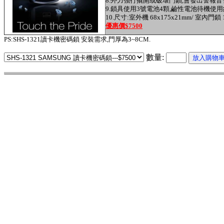
8.外力強行撬開或破壞門鎖,會發出警報音
9.鎖具使用3號電池4顆,鹼性電池待機使
10.尺寸:室外機 68x175x21mm/ 室內門鎖 1
優惠價$7500
PS:SHS-1321讀卡機密碼鎖 安裝需求,門厚為3~8CM.
數量: