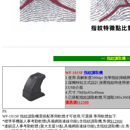
.............................................................................................................
<< 指紋讀取機 >
WF-101SF
指紋讀取機
1.使用 高解析
度500dpi 光學指紋
掃瞄
2.
採
獨特站立式設計,按壓指紋時使用便
3.USB
介
面.
4.
尺寸:79(H)x65x49mm
5.
已搭配指紋讀取軟體,可擷取280x360
優惠價$12500
PS:
WF-101SF 指紋讀取機需搭配專用軟體才可使用
,
可選購 專用軟體如下:
*標準單機版人事考勤軟體(
具備網路連線
功能),
含指紋讀取機,
售價
$12900
*連鎖店人事考勤軟體.(最大支援16點,
具備網路連線
功能),
含指紋讀取機
1台
,
售