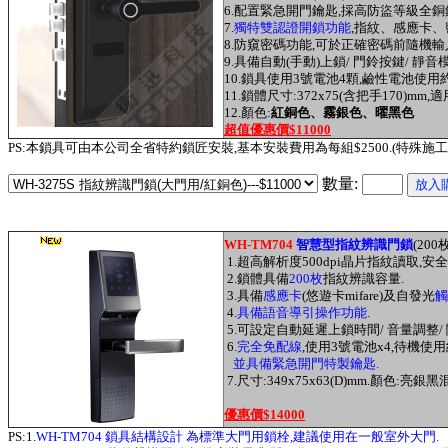
6.配置緊急開門鑰匙,採高防盜等級全銅
7
.
獨特雙認證開鎖功能
,指紋、感應卡、
8.防窺密碼功能,可於正確密碼前隨機
9.具備自動(手動)上鎖/ 門鈴按鍵/ 靜音
10.鎖具使用3號電池4顆,鹼性電池使用約
11.鎖體尺寸:372x75(含把手170)mm
12.
顏色:
紅銅色、
霧銀
色、曜黑色
超值優惠價$11000
PS:本鎖具可由本公司全省特約鎖匠安裝,基本安裝費用為每組$2500.(特殊施
數量:
WH-TM704
智慧型指紋辨識門鎖
(200
1.
超高解析度
500dpi
晶片指紋讀取
,
安全
2.
鎖體具備
2
00
枚
指紋辨識容量.
3.具備
感應卡
(悠遊卡mifare)及自發光
觸
4.
具備
語音導引操作功能
.
5.
可設定自動延遲上鎖時間/ 音量調整/
6.
完全免配線
,
使用
3
號電池
x4,
待機使用
並具備緊急開門特製鑰匙
.
7.
尺寸
:349x75x63(D)mm.
顏色
:
亮銀黑
優惠價$14000
PS:1.
WH-TM704 鎖具結構設計 為標準大門用鎖栓,建議使用在一般室外大門.