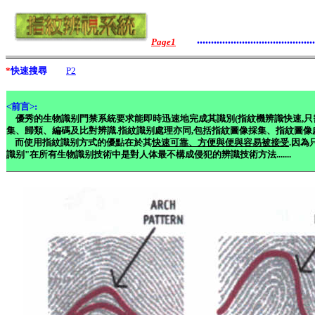
..........................................
Page1
*
快速搜尋
P2
<
前言
>:
優秀的生物識别門禁系統要求能即時迅速地完成其識別(指紋機辨識快速,只需
集、歸類、編碼及比對辨識.指紋識别處理亦同
,
包括指紋圖像採集、指紋圖像
而
使用指紋識别方式的優點在於其
快速可靠、方便與便與容易被接受
.
因為
識别
"
在所有生物識别技術中是對人体最不構成侵犯的辨識技術方法
.......