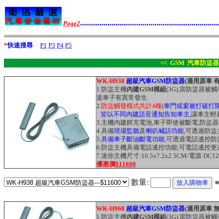
.......................................................................
Page2
*
快速搜尋
P1
P3
P4
P5
<< GSM 汽車防盜器
WK-H938
超級汽車GSM防盜器
(適用原車 
1.
防盜主機
內建GSM模組
(3G),當防盜器
道車子有異常發生.
2.
防盜觸發模式共計4種
(
車門或窗被打破打
皆以不同內建語音通知告知車主
,讓車主輕
3.主機內建鋰充電池,車子即使被斷電,防盜器
4.具備
現場監聽
及
喇叭喊話功能
,可透過防
5.
具備車子斷油斷電功能
,可透過電話遙控防
6.防盜主機具備電話遙控功能,可電話遙控
7.迷你主機尺寸:10.5x7.2x2.5CM/電源:DC1
優惠價
$11600
數量:
WK-H968
超級汽車GSM防盜器
(適用原車 
1.
防盜主機
內建GSM模組
(3G),當防盜器