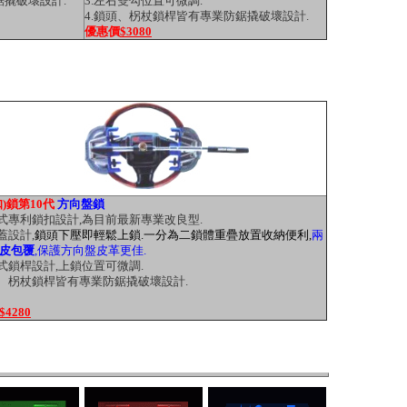
鋸撬破壞設計.
3.左右雙勾位置可微調.
4.鎖頭、柺杖鎖桿皆有專業防鋸撬破壞設計.
優惠價
$3080
扣)鎖第10代
方向盤鎖
覆式專利鎖扣設計,為目前最新專業改良型.
蓋設計,
鎖頭下壓即輕鬆上鎖.一分為二鎖體重疊放置收納便利,
兩
皮包覆
,保護方向盤皮革更佳.
縮式鎖桿設計,上鎖位置可微調.
頭、柺杖鎖桿皆有專業防鋸撬破壞設計.
$4280