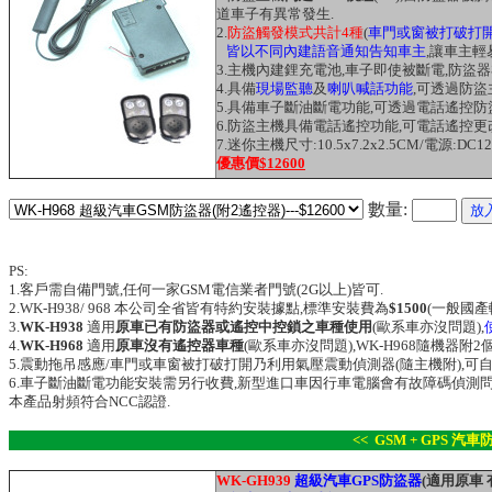
道車子有異常發生.
2.
防盜觸發模式共計4種
(
車門或窗被打破打
皆以不同內建語音通知
告知車主
,讓車主輕
3.主機內建鋰充電池,車子即使被斷電,防盜器
4.具備
現場監聽
及
喇叭喊話功能
,可透過防
5.具備車子斷油斷電功能,可透過電話遙控防
6.防盜主機具備電話遙控功能,可電話遙控
7.迷你主機尺寸:10.5x7.2x2.5CM/電源:DC1
優惠價
$12600
數量:
PS:
1.客戶需自備門號,任何一家GSM電信業者門號(2G以上)皆可.
2.WK-H938/ 968 本公司全省皆有特約安裝據點,標準安裝費為
$1500
(一般國產
3.
WK-H938
適用
原車已有防盜器或遙控中控鎖之車種使用
(歐系車亦沒問題),
4.
WK-H968
適用
原車沒有遙控器車種
(歐系車亦沒問題),WK-H968隨機器附
5.震動拖吊感應/車門或車窗被打破打開乃利用氣壓震動偵測器(隨主機附),可
6.
車子斷油斷電功能安裝需另行收費,新型進口車因行車電腦會有故障碼偵測問
本產品射頻符合NCC認證.
<< GSM + GPS 汽車
WK-GH939
超級汽車GPS防盜器
(適用原車