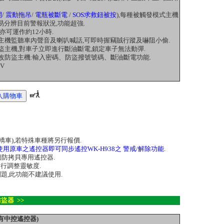
開
/
震動拖吊
/
電瓶被斷電
/
SOS求救鈕被按
),
每種被觸發模式主機
易分辨目前警報狀況,功能超強.
亦可運作約12小時.
盜主機監聽車內聲音及喇叭喊話,可即時握竊賊行蹤及嚇阻小偷.
盜主機,對車子立即進行斷油斷電,鎖定車子無法動彈.
更改防盜主機:輸入密碼、防盜撥號號碼、斷油斷電功能.
2V
轎車),若特殊車種將另行報價.
使用原車之遙控器即可同步遙控WK-H938之 警戒/解除功能.
2個防拷貝專用遙控器.
自行調整靈敏度.
題,此功能不建議使用.
防盜器 >>
 有中控遙控器)