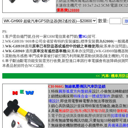
7.防盜主機具備電話遙控功能,可電話遙控
8.迷你主機尺寸:10.5x7.2x2.5CM/電源:DC1
優惠價
$20800
數量:
PS:
1.客戶需自備門號,任何一家GSM電信業者門號(
需3G
)皆可.
2.WK-GH939/ 969本公司全省皆有特約安裝據點,標準安裝費為
$2000
(一般國
3.
WK-GH939
適用
原車已有防盜器或遙控中控鎖之車種使用
(歐系車亦沒問題),
4.
WK-GH969
適用
原車沒有遙控器車種
(歐系車亦沒問題),WK-GH969隨機
5.震動拖吊感應/車門或車窗被打破打開乃利用氣壓震動偵測器(隨主機附),可
6.
車子斷油斷電功能安裝需另行收費,新型進口車因行車電腦會有故障碼偵測問
本產品射頻符合NCC認證.
<< 汽車/ 機車用防
CH-966G
無線氣壓傳訊汽車防盜鎖
1.特殊
圓形弧度方向盤鎖座
設計,小偷無法轉動鎖
2.鎖體結構採用
特殊合金一體成型製作
,防鋸切
壞設計
,即使用電擊棒電擊亦無法導致毀損.
3.鎖心具防撬設計並採用特製造型鑰匙,鑰匙店無
4.具備
無線防盜(拖吊)傳訊警報功能
及獨特
微動氣
5.電子防盜偵測及微動氣壓偵測皆採用
抗環境噪
6.所有無線警報傳訊功能,只要短短10秒鐘即可達
7.無線接收機除體積超小易攜帶外,並
具備液晶圖