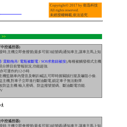
Copyright© 2017 by 衛迅科技
All rights reserved.
...................
未經授權轉載,依法追究.
 >>
有中控遙控器)
被觸發時,主機立即會撥號(最多可留3組號碼)通知車主,讓車主馬上知
開
/
震動拖吊
/
電瓶被斷電
/
SOS求救鈕被按
),每種被
觸發模式主機
易分辨目前警報狀況,功能超強.
亦可運作約12小時.
盜主機監聽車內聲音及喇叭喊話,可即時握竊賊行蹤及嚇阻小偷.
盜主機,對車子立即進行斷油斷電,鎖定車子無法動彈.
更改防盜主機:輸入密碼、防盜撥號號碼、斷油斷電功能.
2V
無中控遙控器)
被觸發時,主機立即會撥號(最多可留3組號碼)通知車主,讓車主馬上知