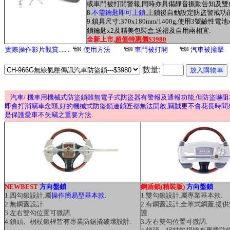
或車門被打開警報,同時亦具備靜音振動告知及雙
8.
不需鑰匙即可上鎖
,上鎖後自動設定防盜警戒功能
9.鎖具尺寸:370x180mm/1400g,使用3號鹼性電
鎖鑰匙x2及精美包裝盒,送禮及自用兩相宜.
全新上市,
超值特惠價$3980
實際操作影片觀賞.......
使用方法
車門被打開
汽車被撞擊
數量:
汽車/ 機車用機械式防盜鎖雖無電子式防盜器有警報及通報功能,但防盜嚇阻
即會打消竊車念頭,好的機械式防盜鎖連鎖匠都無法開啟,竊賊更不會花長時間
是保護愛車不失竊之重要方法.
NEWBEST
方向盤鎖
鋼盾鎖(精裝版)
方向盤鎖
1.四勾鎖設計,屬
操作簡易型基本款.
1.雙勾鎖設計,屬專業基本款.
2.無鋼蓋設計.
2.有鋼蓋設計,全罩式鋼蓋,提
3.左右雙勾位置可微調.
護.
4.鎖頭、柺杖鎖桿皆有專業防鋸撬破壞設計.
3.左右雙勾位置可微調.