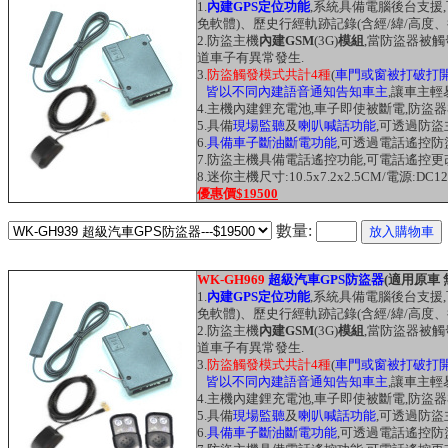
1.
內建GPS定位功能
,系統具備電腦後台支援
免軟體)、歷史行經軌跡記錄(含經/緯/高度、
2.
防盜主機
內建GSM
(3G)
模組
,當防盜器被觸
道車子有異常發生.
3.
防盜觸發模式共計4種
(
車門或窗被打破打
皆以不同內建語音通知
告知車主
,讓車主輕
4.主機內建鋰充電池,車子即使被斷電,防盜器
5.具備
現場監聽
及
喇叭喊話功能
,可透過防
6.
具備車子斷油斷電功能
,可透過電話遙控防
7.防盜主機具備電話遙控功能,可電話遙控
8.迷你主機尺寸:10.5x7.2x2.5CM/電源:DC1
優惠價
$19500
數量:
WK-GH969
超級汽車GPS防盜器
(適用原車
1.
內建GPS定位功能
,系統具備電腦後台支援
免軟體)、歷史行經軌跡記錄(含經/緯/高度、
2.
防盜主機
內建GSM
(3G)
模組
,當防盜器被觸
道車子有異常發生.
3.
防盜觸發模式共計4種
(
車門或窗被打破打
皆以不同內建語音通知
告知車主
,讓車主輕
4.主機內建鋰充電池,車子即使被斷電,防盜器
5.具備
現場監聽
及
喇叭喊話功能
,可透過防
6.
具備車子斷油斷電功能
,可透過電話遙控防