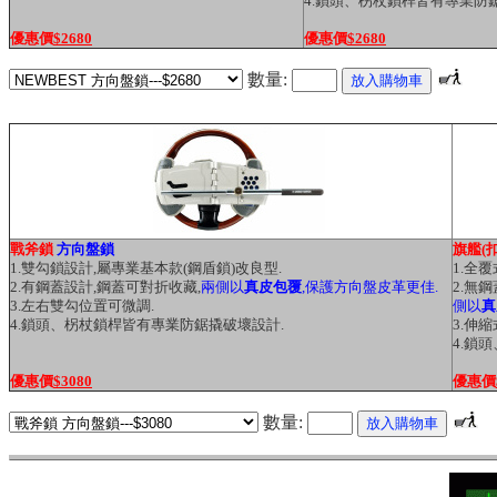
4.鎖頭、柺杖鎖桿皆有專業防
優惠價
$2680
優惠價
$2680
數量:
戰斧鎖
方向盤鎖
旗艦(
1.雙勾鎖設計,屬專業基本款(鋼盾鎖)改良型.
1.全
2.有鋼蓋設計,鋼蓋可對折收藏,
兩側以
真皮包覆
,保護方向盤皮革更佳.
2.無鋼
3.左右雙勾位置可微調.
側以
真
4.鎖頭、柺杖鎖桿皆有專業防鋸撬破壞設計.
3.伸
4.鎖
優惠價
$3080
優惠價
數量: