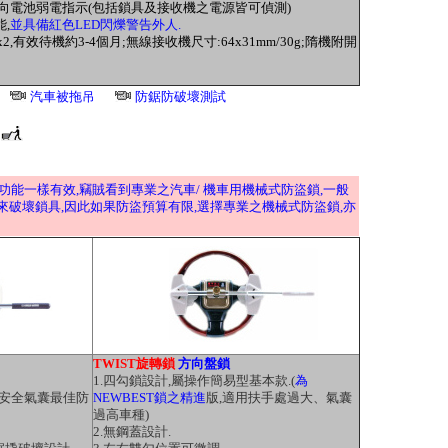
向電池弱電指示(包括鎖具及接收機之電源皆可偵測)
,
並具備紅色LED閃爍警告外人.
池x2,有效待機約3-4個月;無線接收機尺寸:64x31mm/30g;隋機附開
汽車被拖吊
防鋸防破壞測試
功能一樣有效,竊賊看到專業之汽車/ 機車用機械式防盜鎖,一般
來破壞鎖具,因此如果防盜預算有限,選擇專業之機械式防盜鎖,亦
TWIST旋轉鎖
方向盤鎖
1.四勾鎖設計,屬操作簡易型基本款.(
為
供安全氣囊最佳防
NEWBEST鎖之精進
版,適用扶手處過大、氣囊
過高車種)
2.無鋼蓋設計.