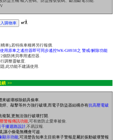
更改防盜主機:輸入密碼、防盜撥號號碼、斷油斷電功能.
2V
產轎車),若特殊車種將另行報價.
使用原車之遙控器即可同步遙控WK-GH938之 警戒/解除功能
器附2個防拷貝專用遙控器.
自行調整靈敏度.
題,此功能不建議使用.
盜鎖 >>
體來破壞移除鎖具偷車.
、燒焊、敲擊等外力強行破壞,而電子防盜器結構亦有
抗高壓電破
法複製,更無法強行破壞打開.
壓警報傳訊功能
,可有效防止愛車被偷.
音干擾迴路設計
,不易誤報.
成,讓小偷毫無機會可趁.
像顯示功能
,可清楚告知車主目前車子警報是屬於振動破壞警報