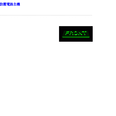
全防壓電路
主機
..........................................................................................