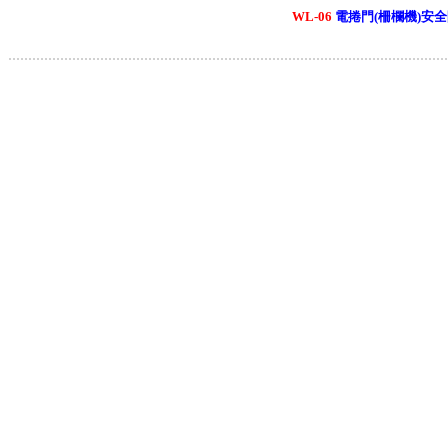
WL-06
電捲門(柵欄機)安
.............................................................................................................