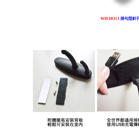
WH-HO13
掛勾型針