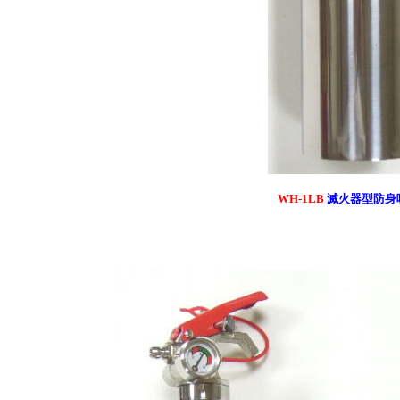
WH-1LB
滅火器型防身