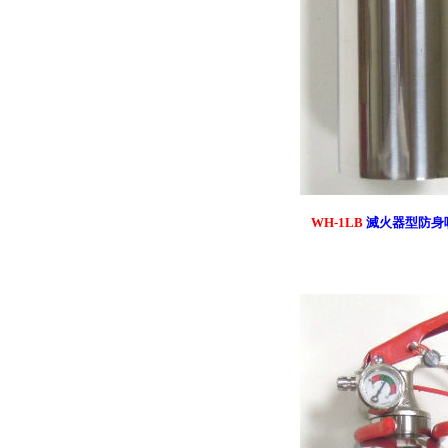
WH-1LB
滅火器型防身