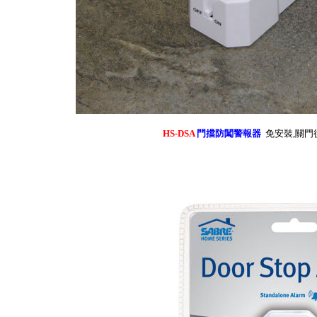
HS-DSA
門擋防闖警報器
免安裝,關