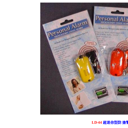
LD-44
超迷你型
防 搶