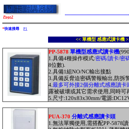
.......................................................
Page2
*
快速搜尋
P1
<< 單機型 感應式讀卡機 >
PP-5878
單機型感應式讀卡機
(9
1.具備4種操作模式:
密碼/讀卡/密碼
8位數).
2.具備1組NO/NC輸出接點
3.具備反脅迫密碼警報輸出,防拆
4.
最多可外接2個分離式感應讀卡
露被破壞或其它需求使用,同時可再
5.尺寸:120x83x30mm/電源:DC12
PUA-370
分離式感應讀卡頭
1.無法單獨使用,需搭配PP-5878