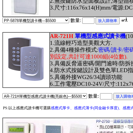
2.無按鍵防水型面板設計,薄型體
3.尺寸:116x76x14(H)mm/電源:DC
數量:
AR-721H
單機型感應式讀卡機
(1
1.流線輕巧造型美觀大方.
2.具備4種操作模式:
密碼/讀卡/密碼
別設定,共計可達1000組(4位數).
3.具備反脅逼密碼/開門逾時/防
4.防水式按鍵設計及雙色單LED指
5.具備外接WG26/34讀頭功能
6.工作電壓DC10-24V/尺寸:112x76
數量:
PS:以上感應式讀卡機可選購
感應式厚卡、感應式薄卡(同金融卡厚度)、感應