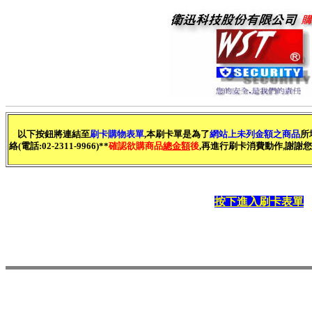
以下按鈕將連結至
刷卡購物表單
,本刷卡單是為了
網站上未列金額之商品
所
絡(電話:02-2311-9966)**
確認欲購商品
總金額
後
,再進行刷卡消費動作,謝謝您
按下進入刷卡表單