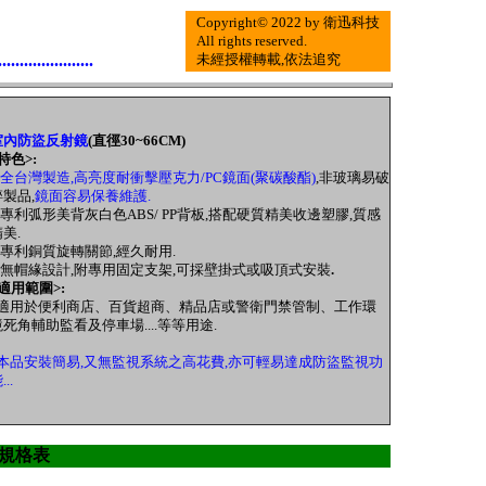
Copyright© 2022 by 衛迅科技
All rights reserved.
......................
未經授權轉載,依法追究
室內防盜反射鏡
(直徑30~66CM)
特色>:
全台灣製造,高亮度耐衝擊壓克力/PC鏡面(聚碳酸酯)
,非玻璃易破
碎製品,
鏡面容易保養維護.
2.專利弧形美背灰白色ABS/ PP背板,搭配硬質精美收邊塑膠,質感
美.
3.專利銅質旋轉關節,經久耐用.
4.無帽緣設計,附專用固定支架,可採壁掛式或吸頂式安裝
.
適用範圍>:
適用於便利商店、百貨超商、精品店或警衛門禁管制、工作環
境死角輔助監看及停車場....等等用途.
本品安裝簡易,又無監視系統之高花費,亦可輕易達成防盜監視功
...
N 規格表