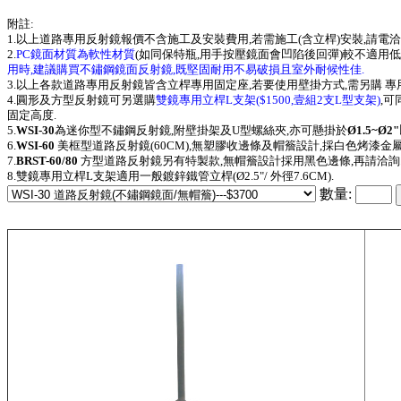
附註:
1.以上道路專用反射鏡報價不含施工及安裝費用,若需施工(含立桿)安裝,請電洽
2.
PC鏡面材質為軟性材質
(如同保特瓶,用手按壓鏡面會凹陷後回彈)較不適用
用時,建議購買不鏽鋼鏡面反射鏡,既堅固耐用不易破損且室外耐候性佳.
3.以上各款道路專用反射鏡皆含立桿專用固定座,若要使用壁掛方式,需另購 
4.圓形及方型反射鏡可另選購
雙鏡專用立桿L支架($1500,壹組2支L型支架)
,
固定高度.
5.
WSI-30
為迷你型不鏽鋼反射鏡,附壁掛架及U型螺絲夾,亦可懸掛於
Ø1.5~Ø2"
6.
WSI-60
美框型道路反射鏡(60CM),無塑膠收邊條及帽簷設計,採白色烤漆金屬
7.
BRST-60/80
方型道路反射鏡另有特製款,無帽簷設計採用黑色邊條,再請洽詢
8.
雙鏡專用立桿L支架適用
一般鍍鋅鐵管立桿(Ø2.5"/ 外徑7.6CM).
數量: