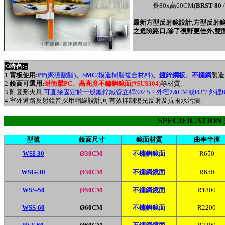
長80x高60CM
(BRST-80
最新方型反射鏡設計,方型反射
之危險路口,除了視野更佳外,雙面
<
特色>:
1.
背板使用
:
PP
(聚碳酸酯)
、SMC
(模造樹脂複合材料)
、
鍍鋅鋼板
、
不鏽鋼
製造
2.
鏡面可選用:
耐衝擊PC、
高亮度不鏽鋼鏡面(#SUS304)
等材質.
3.附圓形夾具,
可直接固定於一般鍍鋅鐵管立桿(Ø2.5"/ 外徑
7.6
CM或Ø3"/ 外徑
8
4.室外道路反射鏡皆採用帽緣設計,可有效抑制陽光反射及抗雨水污漬.
SPECIFICATIO
型號
鏡面尺寸
鏡面材質
曲率半徑
WSI
-30
Ø30CM
不鏽鋼鏡面
R650
WSG
-30
Ø30CM
不鏽鋼鏡面
R650
W
SS-50
Ø50CM
不鏽鋼鏡面
R1800
W
SS-60
Ø60CM
不鏽鋼鏡面
R2200