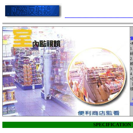
.........................................................
<
1.
精
<
能
SPECIFICATIO