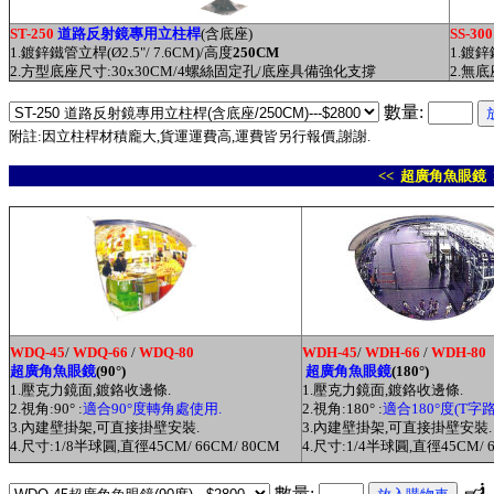
ST
-250
道路反射鏡專用立柱桿
(含底座)
SS-300
1.鍍鋅鐵管立桿(Ø2.5"/ 7.6CM)/高度
250CM
1.鍍鋅
2.方型底座尺寸:30x30CM/4螺絲固定孔/底座具備強化支撐
2.無
數量:
附註:因立柱桿材積龐大,貨運運費高,運費皆另行報價,謝謝.
<< 超廣角魚眼鏡 
WDQ-45
/
WDQ-66
/
WDQ-80
WDH-45
/
WDH-66
/
WDH-80
超廣角魚眼鏡
(90
°)
超廣角魚眼鏡
(180
°)
1.壓克力鏡面,鍍鉻收邊條.
1.壓克力鏡面,鍍鉻收邊條.
2.視角:90
° :
適合
90
°
度轉角處使用.
2.視角:180
° :
適合
180
°
度(T字
3.內建壁掛架,可直接掛壁安裝.
3.內建壁掛架,可直接掛壁安裝.
4.尺寸:1/8半球圓,直徑45CM/ 66CM/ 80CM
4.尺寸:1/4半球圓,直徑45CM/ 6
數量: