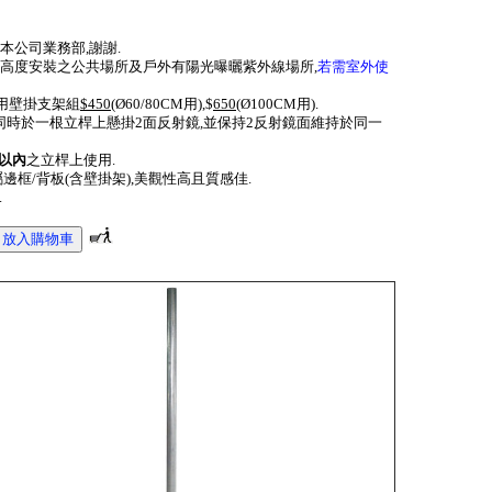
本公司業務部,謝謝.
低高度安裝之公共場所及戶外有陽光曝曬紫外線場所,
若需室外使
專用壁掛支架組
$450
(
Ø
60/
80CM
用),$
650
(
Ø
100CM用).
可同時於一根立桿上懸掛2面反射鏡,並保持2反射鏡面維持於同一
以內
之立桿上使用.
邊框/背板(含壁掛架),美觀性高且質感佳.
.