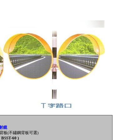
射鏡
鋅背板(不鏽鋼背板可選)
/
BSST-60 )