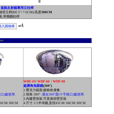
道路反射鏡專用立柱桿
鐵管立桿(Ø2.5"/ 7.6CM)/高度
300CM
底座,單獨圓柱桿
>>
WDF-45
/
WDF-66
/
WDF-80
超廣角魚眼鏡
(360
°)
1.壓克力鏡面,鍍鉻收邊條.
路口)處使用.
2.視角:360
° :
適合
360
°
度(十字路口)處使用.
3.內建壁掛架,可直接掛壁安裝.
6CM/ 80CM
4.尺寸:1/2半球圓,直徑45CM/ 66CM/ 80CM