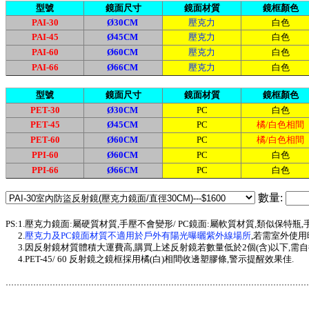
型號
鏡面尺寸
鏡面材質
鏡框顏色
PAI-30
Ø30CM
壓克力
白色
PAI-45
Ø45CM
壓克力
白色
PAI-60
Ø60CM
壓克力
白色
PAI-66
Ø66CM
壓克力
白色
型號
鏡面尺寸
鏡面材質
鏡框顏色
PET-30
Ø30CM
PC
白色
PET-45
Ø45CM
PC
橘/白色相間
PET-60
Ø60CM
PC
橘/白色相間
PPI-60
Ø60CM
PC
白色
PPI-66
Ø66CM
PC
白色
數量:
PS:1.壓克力鏡面:屬硬質材質,手壓不會變形/ PC鏡面:屬軟質材質,類似保特瓶
2.
壓克力及PC鏡面材質不適用於戶外有陽光曝曬紫外線場所
,若需室外使用
3.因反射鏡材質體積大運費高,購買上述反射鏡若數量低於2個(含)以下,需自行
4.PET-45/ 60 反射鏡之鏡框採用橘(白)相間收邊塑膠條,警示提醒效果佳.
.............................................................................................................