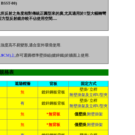
/
BSST-80)
鏡所反射之角度相對傳統正圓型來的廣,尤其適用於T型大幅轉彎
方型反射鏡亦較不佔使用空間.....
,強度高不易變形,適合室外環境使用.
.9
CM)上
,亦可選購標準壁掛組(鍍鋅鐵)於牆面上使用.
N 規格表
遮陽帽簷
背板
固定方式
壁掛/ 立桿
無
鍍鋅鋼板背板
附壁掛架及立桿U型夾
壁掛/ 立桿
有
鍍鋅鋼板背板
附壁掛架及立桿U型夾
無
*無背板
僅壁掛
,
附壁掛架
無
*無背板
僅壁掛
,
附壁掛架