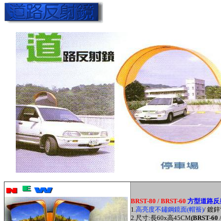
BRST-80 / BRST-60
方型道路反
1.
高亮度不鏽鋼鏡面(帽簷)
/ 鍍
2.尺寸:長60x高45CM
(BRST-60