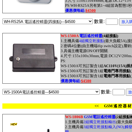
5.尺寸:110x110x44mm,電源:DC12~15V
PS:WH-RS25A另有第1~4組皆為暫態1
優惠價每組:
$4500
數量:
WS-1500A
電話遙控精靈
(4組接點)
1.主機具備
4組獨立乾接點
(最大負載5A)
2.密碼4位數(由主機端dip switch設定)
3.具備主機電源ON/OFF開關.
4.尺寸:155x100x30mm,電源:DC12V/200m
PS:
WS-1500A可另訂製含1組
AC110V(15A)插
WS-1500A可另訂製含1組
電捲門專用接點
WS-1500A可另訂製含1組
電捲門專用接點
優惠價每組:
$4500
數量:
<< GSM 遙 控 器 材
WS-1806B
GSM電話遙控精靈
(2組接點
1.主機具備
2組獨立乾接點輸出
(最大負載1
2.主機具備
3組獨立乾接點輸入(NO),觸發
態