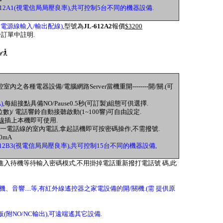
612A1(視電信局局壓良率),共可控制5台不同的機器設備.
及電源線輸入/輸出配線)
,型號為
JL-612A2
報價
$3200
請於訂單中註明.
各種電器設備/電腦網路Server當機重開--------開/關.(可
)
,每組接點具備NO/Pause0.5秒(可訂製)組態可供選擇.
數)/ 電話響鈴自動接聽啟動(1~100響)可自由設定.
線
插上本機即可使用.
B3同一電話線的室內電話,拿起話機即可按密碼操作,不需撥號.
00mA
612B3(視電信局局壓良率),共可控制15台不同的機器設備,
亦會自動進入待機等待輸入密碼模式,不用掛掉電話重新撥打電話號 碼,此
、音響....等,有紅外線遙控器之家電設備的開/關機.(需 提供原
(附NO/NC輸出),可遠端遙其它設備.