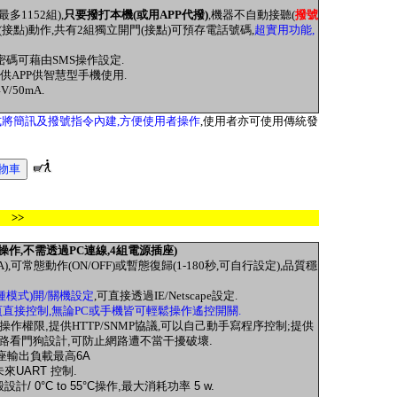
多1152組),
只要撥打本機(或用APP代撥)
,機器不自動接聽(
撥號
(接點)動作,共有2組獨立開門(接點)可預存電話號碼,
超實用功能,
密碼可藉由SMS操作設定.
提供APP供智慧型手機使用.
V/50mA.
程式將簡訊及撥號指令內建,方便使用者操作
,使用者亦可使用傳統發
 >>
操作,不需透過PC連線,4組電源插座)
6A),可常態動作(ON/OFF)或暫態復歸(1-180秒,可自行設定),品質穩
種模式)開/關機設定
,可直接透過IE/Netscape設定.
覽網頁直接控制,無論PC或手機皆可輕鬆操作遙控開關.
操作權限,
提供
HTTP/SNMP協議,可以自己動手寫程序控制;
提供
路看門狗設計,可防止網路遭不當干擾破壞.
座輸出
負載
最高6A
未來UART 控制.
設計/
0°C to 55°C
操作,最大消耗功率
5 w.