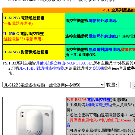
< JL 全系列產品如
JL-612B3
電話遙控精靈
遙控主機需與
電信局外線連結.
(一般電器設備用)
JL-650-G
電話遙控精靈
遙控主機需與
電信局外線連結.
(可遙控電
(遙控電捲門+電鎖專用)
遙控主機需與
無線電對講機連結
,
被遙控
JL-615B3
對講機遙控精靈
插上JL-615即OK.
PS:1.B3系列主機皆
具備3組獨立輸出(NO.NC.PAUSE)
,所有主機尺寸/外觀皆與JL
2.訂購
JL-615B3 對講機遙控精靈,
無線電對講機之
發話機
需有
tone
音及
數字
制.
數量:
WH-RS25A
電話遙控精靈
(4組接點)
1.主機具備
4組獨立乾接點
(最大負載5A
持)
2.遙控之密碼可藉由遠端電話設定(1~4位
3.
具備麥克風輸入/ 喇叭輸出孔(3.5mm)
音.
4.可設定麥克風/喇叭關閉時間(1~99