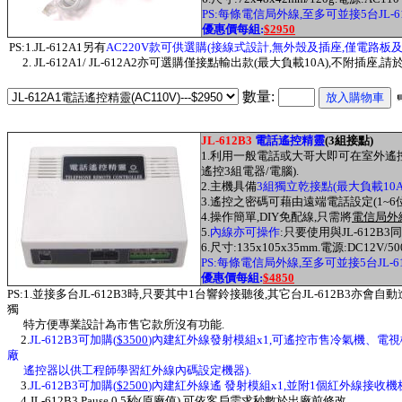
PS:每條電信局外線,至多可並接5台JL-
優惠價每組:
$2950
PS:1.JL-612A1另有
AC220V款可供選購(接線式設計,無外殼及插座,僅電路板
2. JL-612A1/ JL-612A2亦可選購僅接點輸出款(最大負載10A),不附插座,
數量:
JL-612B3
電話遙控精靈
(3組接點)
1.利用一般電話或大哥大即可在室外遙控室內之
遙控3組電器/電腦).
2.主機具備
3組獨立乾接點(最大負載10A
3.遙控之密碼可藉由遠端電話設定(1~6位
4.操作簡單,DIY免配線,只需將
電信局外
5.
內線亦可操作
:只要使用與JL-612
6.尺寸:135x105x35mm.電源:DC12V/5
PS:每條電信局外線,至多可並接5台JL-
優惠價每組:
$4850
PS:1.並接多台JL-612B3時,只要其中1台響鈴接聽後,其它台JL-612B3
獨
特方便專業設計為市售它款所沒有功能.
2.
JL-612B3可加購(
$3500
)內建紅外線發射模組x1,可遙控市售冷氣機、電視機
廠
遙控器以供工程師學習紅外線內碼設定機器).
3.
JL-612B3可加購(
$2500
)內建紅外線遙 發射模組x1,並附1個紅外線接收機板
4.JL-612B3 Pause 0.5秒(原廠值),可依客戶需求秒數於出廠前修改.