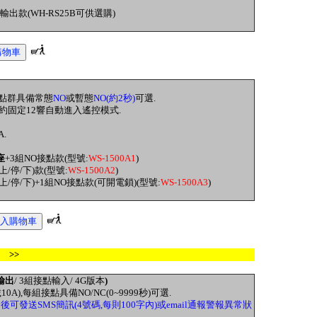
秒輸出款(WH-RS25B可供選購)
,接點群具備常態
NO
或暫態
NO(約2秒)
可選.
,響鈴約固定12響自動進入遙控模式.
A.
座
+3組NO接點款(型號:
WS-1500A1
)
(上/停/下)款(型號:
WS-1500A2
)
(上/停/下)+1組NO接點款(可開電鎖)(型號:
WS-1500A3
)
 >>
輸出
/ 3組接點輸入/ 4G版本
)
0A),每組接點具備NO/NC(0~9999秒)可選.
後可發送SMS簡訊(4號碼,每則100字內)或email通報警報異常狀