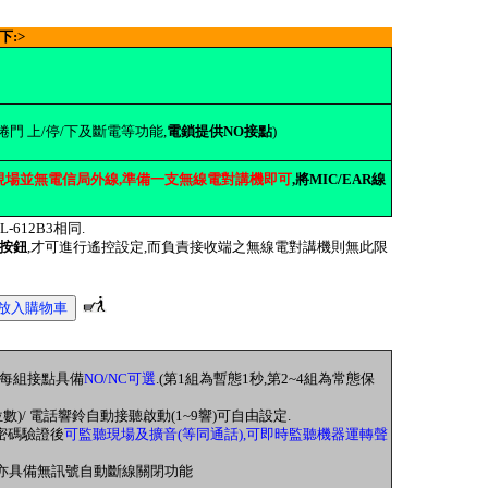
下:>
捲門 上/停/下及斷電等功能,
電鎖提供NO接點
)
現場並無電信局外線,準備一支無線電對講機即可
,將MIC/EAR線
-612B3相同.
按鈕
,才可進行遙控設定,而負責接收端之無線電對講機則無此限
),每組接點具備
NO/NC可選
.(第1組為暫態1秒,第2~4組為常態保
數)/ 電話響鈴自動接聽啟動(1~9響)可自由設定.
,密碼驗證後
可監聽現場及擴音(等同通話),可即時監聽機器運轉聲
分),亦具備無訊號自動斷線關閉功能