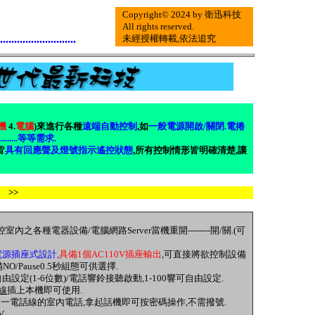
Copyright© 2024 by 衛迅科技
All rights reserved.
...........................
未經授權轉載,依法追究
機
4.
電腦
)來進行各種
遠端自動控制
,如
一般電源開啟/關閉.電捲
...等等需求.
皆
具有回應聲及燈號指示遙控狀態
,所有控制情形皆明確清楚,讓
 >>
各種電器設備/電腦網路Server當機重開--------開/關.(可
電源插座式設計,
具備1個AC110V插座輸出
,可直接將欲控制設備
NO/Pause0.5秒組態可供選擇.
設定(1-6位數)/電話響鈴接聽啟動,1-100響可自由設定.
線
插上本機即可使用.
A1同一電話線的室內電話,拿起話機即可按密碼操作,不需撥號.
V