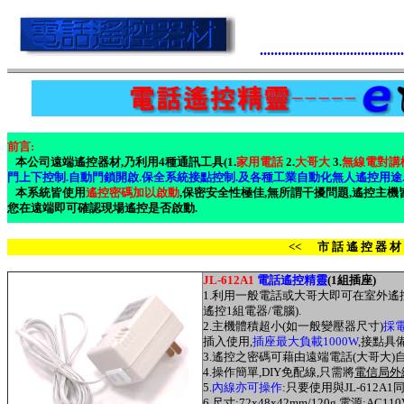
........................................
前言:
本公司遠端遙控器材,乃利用4種通訊工具(1.
家用電話
2.
大哥大
3.
無線電對講
門上下控制.自動門鎖開啟.保全系統接點控制.及各種工業自動化無人遙控用途......
本系統皆使用
遙控密碼加以啟動
,保密安全性極佳,無所謂干擾問題,遙控主機
您在遠端即可確認現場遙控是否啟動.
<< 市 話 遙 控 器 材
JL-612A1
電話遙控精靈
(1組插座)
1.利用一般電話或大哥大即可在室外遙控室內之
遙控1組電器/電腦).
2.主機體積超小(如一般變壓器尺寸)
採
插入使用,
插座最大負載1000W
,接點具備
3.遙控之密碼可藉由遠端電話(大哥大)自由
4.操作簡單,DIY免配線,只需將
電信局外
5.
內線亦可操作
:只要使用與JL-612
6.尺寸:72x48x42mm/120g.電源:AC110