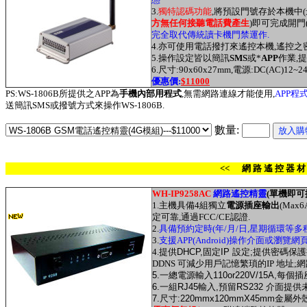
3.
獨特認碼功能
,將預設門號存於本機中(最
方無任何接聽電話費產生
)即可完成開門
完全取代傳統讀卡機門禁運作.
4.亦可使用電話撥打來遙控本機,遙控之
5.操作設定皆以簡訊
SMS
或*
APP
作業,
6.尺寸:90x60x27mm,電源:DC(AC)12~24
優惠價:
$11000
PS:WS-1806B所提供之APP為
手機內部用程式
,無需網路連線才能使用,
APP
送簡訊SMS或撥號方式來操作WS-1806B.
數量:
<< 網 路 遙 控 器 材
WH-IP
9258AC
網路遙控精靈
(單機即可
1.主機具備4組獨立
電源插座輸出
(Max
定可靠,通過FCC/CE認證.
2.
具備預約定時(年/月/日,星期循環等多
3.
支援APP(Android)操作介面或瀏
4.
提供
DHCP,固定IP 設定;提供密
碼保護
DDNS 可減少用戶記憶繁瑣的IP 地址;
網
5.一總電源輸入110or220V/15A,
每個插
6.
一組RJ45輸入,預留
RS232 介面提供
7.
尺寸:
220mmx120mmX45mm
金屬外殼