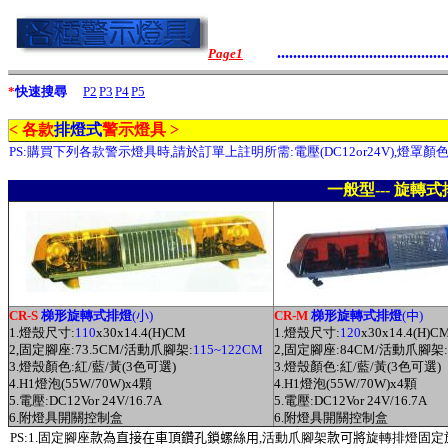
..........................................
Page1
*
快速搜尋
P2
P3
P4
P5
< 各款
排燈式
警示燈具 >
PS:購買下列各款警示燈具時,請於訂單上註明所需:電壓(DC12or24V),燈罩顏
一般型--- 旋轉
CR-S
梯形旋轉式排燈
(
小)
CR-M
梯形旋轉式排燈
(
中)
1.燈殼尺寸:
110
x30x14.4(H)CM
1.燈殼尺寸:
120
x30x14.4(H)C
2,固定腳座:73.5CM/活動爪腳架:
115~122CM
2,固定腳座:84CM/活動爪腳架:
3.燈殼顏色:紅/藍/黃(3色可選)
3.燈殼顏色:紅/藍/黃(3色可選)
4.H1燈泡(55W/70W)x4顆
4.H1燈泡(55W/70W)x4顆
5.電壓:DC12Vor 24V/16.7A
5.電壓:DC12Vor 24V/16.7A
6.附燈具開關控制盒
6.附燈具開關控制盒
PS:1.固定腳座
款為直接在車頂鑽孔鎖螺絲用,
活動爪腳架
款可將
旋轉排燈固定