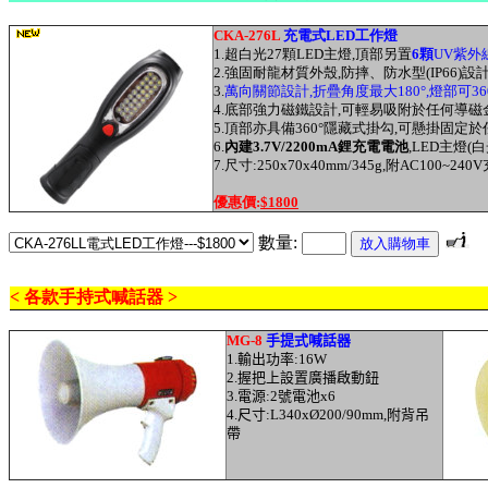
CKA-276L
充電式LED工作燈
1.超白光27顆LED主燈,頂部另置
6顆
UV紫外
2.強固耐龍材質外殼,防摔、防水型(IP66)設計
3.
萬向關節設計,折疊角度最大180°,燈部可3
4.底部強力磁鐵設計,可輕易吸附於任何導磁
5.頂部亦具備360°隱藏式掛勾,可懸掛固定於
6.
內建3.7V/2200mA鋰充電電池
,LED主燈(
7.尺寸:250x70x40mm/345g,附AC100~24
優惠價
:
$1
800
數量:
< 各款手持式喊話器 >
MG-8
手提式喊話器
1.輸出功率:16W
2.握把上設置廣播啟動鈕
3.電源:2號電池x6
4.尺寸:
L340xØ200/90mm,
附背吊
帶