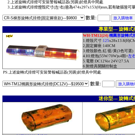
2.上述旋轉式排燈可安裝警報喊話器(另購)於燈具中間處.
3.上述旋轉式排燈
燈殼尺寸(左/右)皆為474x297x153(H)mm,若有破損皆
數量:
專業型--- 旋轉
WH-TM12(24)
橢圓形旋轉式
1.燈殼尺寸:
125
x28x13.8(H)C
2,固定腳座:140CM
3.燈殼顏色:紅/藍/黃(3色可選)
4.H1燈泡(55W/70W)x4顆+
左
5.電壓:DC12Vor 24V/27.5A
6.附燈具開關控制盒
PS:上述旋轉式排燈可安裝警報喊話器(另購)於燈具中間處.
數量:
迷你型--- 旋轉