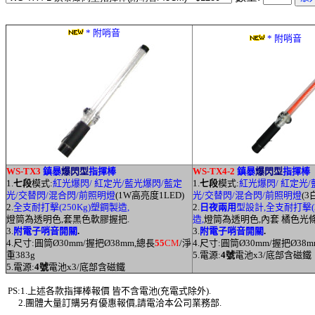
* 附哨音
* 附哨音
WS-TX3
鎮暴
爆閃型
指揮棒
WS-TX4-2
鎮暴
爆閃型
指揮棒
1.
七段
模式:
紅光爆閃/ 紅定光/藍光爆閃/藍定
1.
七段
模式:
紅光爆閃/ 紅定光
光/交替閃/混合閃/前照明燈
(1W高亮度1LED)
光/交替閃/混合閃/前照明燈
(3
2.
全支耐打擊(250Kg)塑鋼製造,
2.
日夜兩用
型設計,全支耐打擊(2
燈筒為透明色,套黑色軟膠握把.
造,
燈筒為透明色,內套 橘色光條
3.
附電子哨音開關
.
3.
附電子哨音開關
.
4.尺寸:圓筒
Ø
30mm/握把
Ø38
mm,總長
55
CM
/淨
4.尺寸:圓筒
Ø
30mm/握把
Ø38
m
重383g
5.電源:
4號
電池x3/底部含磁鐵
5.電源:
4號
電池x3/底部含磁鐵
PS:
1.上述各款指揮棒報價 皆不含電池(充電式除外).
2.團體大量訂購另有優惠報價,請電洽本公司業務部.