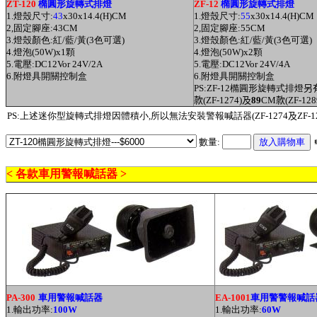
ZT-120
橢圓形旋轉式排燈
ZF-12
橢圓形旋轉式排燈
1.燈殼尺寸:
43
x30x14.4(H)CM
1.燈殼尺寸:
55
x30x14.4(H)CM
2,固定腳座:43CM
2,固定腳座:55CM
3.燈殼顏色:紅/藍/黃(3色可選)
3.燈殼顏色:紅/藍/黃(3色可選)
4.燈泡(50W)x1顆
4.燈泡(50W)x2顆
5.電壓:DC12Vor 24V/2A
5.電壓:DC12Vor 24V/4A
6.附燈具開關控制盒
6.附燈具開關控制盒
PS:ZF-12橢圓形旋轉式排燈
另
款(ZF-1274)及
89
CM款(ZF-12
PS:上述迷你型旋轉式排燈因體積小,所以無法安裝警報喊話器(
ZF-1274及ZF-
數量:
< 各款車用警報喊話器 >
PA-300
車用警報喊話器
EA-1001
車用警警報喊話
1.輸出功率:
100W
1.輸出功率:
60W