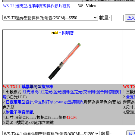
Video
WS-T2
爆閃型指揮棒
實際操作影片觀賞.......
數量:
* 附哨音
WS-TX4-1
鎮暴
爆閃型
指揮棒
WS-T
1.
七段
模式:
紅光爆閃/ 紅定光/藍光爆閃/藍定光/交替閃/混合閃/前照明
1.
三段
燈
(3白光LED)
2.
全支耐
2.
日夜兩用
型設計,全支耐打擊(250Kg)塑鋼製造,
燈筒為透明色,內套 橘
燈筒為
色光條.
3.尺寸
3.
附電子哨音開關
.
4.電源:
4.尺寸:圓筒
Ø
30mm/握把
Ø38
mm,總長
43
CM
5.電源:
4號
電池x3/底部含磁鐵
數量: