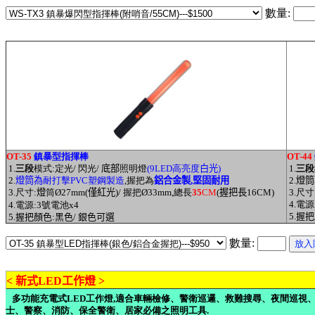
數量:
OT-
35
鎮暴型指揮棒
OT-
44
1.
三段
模式:定光/ 閃光/
底部
照明燈
(9LED高亮度
白光
)
1.
三段
2.
燈筒為
耐打擊
PVC
塑鋼製造
,握把為
鋁合金製,堅固耐用
2.
燈筒
3.尺寸:
燈
筒
Ø
27mm(
僅紅光)
/ 握把
Ø33
mm,總長
35
CM
(
握把長16CM)
3.尺寸
4.電源
4.電源:3號電池x4
5.
握把
5.
握把顏色:黑色/ 銀色可選
數量:
<
新式LED工作燈
>
多功能充電式LED工作燈,適合車輛檢修、警衛巡邏、救難搜尋、夜間巡視、機
士、警察、消防、保全警衛、居家必備之照明工具.