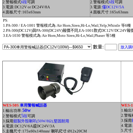
2.警報模式
6段
可調
2.警報模式
6段
可調
3.電源:DC12V or DC24V/8A
3.電源:
僅
DC12V/5A
4.面板尺寸:165x63mm
4.面板尺寸:165x63mm
PS:
1.PA-300 / EA-1001
警報模式為:Air Horn,Siren,Hi-Lo,Wail,Yelp,Whistle 等6種
2.PA-300(DC12V)
與PA-300(DC24V)報價不同,EA-1001款式DC12V/DC24V
3.EA-1030 警報模式為:Air Horn,Moto Siren,Hi-Lo,Wail,Phaser 等5種
數量:
WES-50S
車用警報喊話器
WES-1
50
1.輸出
1.輸出功率:
W
5
2.警
2.警報模式
段
可調
3.
採用
3.
採用
鋁製外殼喇叭
(50W/8
Ω),
堅固耐用
4.電源:
4.電源:DC12V/6A
或
DC24V/3A
5.尺寸:
5.
主機
尺寸:175x60x140mm/
喇叭尺寸:
Ø12x20CM