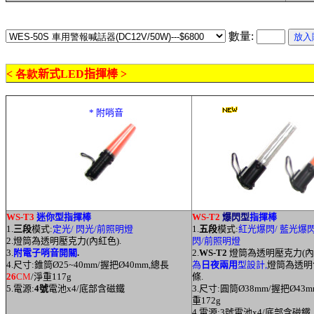
數量:
< 各款
新式LED指揮棒
>
* 附哨音
WS-T3
迷你型指揮棒
WS-T2
爆閃型
指揮棒
1.
三段
模式:
定光/ 閃光/前照明燈
1.
五段
模式:
紅光爆閃/ 藍光爆
2.燈筒為透明壓克力(內紅色).
閃/前照明燈
3.
附電子哨音開關
.
2.
WS-T2
燈筒為透明壓克力(內白
4.尺寸:錐筒
Ø
25~40mm/握把
Ø
40mm,總長
為
日夜兩用
型設計,
燈筒為透明
26
CM
/淨重117g
條.
5.電源:
4號
電池x4/底部含磁鐵
3.尺寸:圓筒
Ø
38mm/握把
Ø
43
重172g
4.電源:3號電池x4/底部含磁鐵