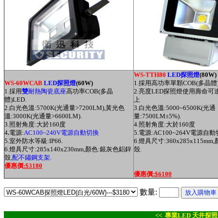
WS-TTH80
LED探照燈
(80W)
WS-60WCAB
LED探照燈
(60W)
1.採用高功率單顆COB(多晶體)
1.採用
雙
耐熱陶瓷底座
高功率COB(多晶
2.亮度LED探照燈使用壽命可達
體)LED.
上
2.白光色溫:5700K(光通量
>7200
LM
),
黃光
色
3.
白光
色溫:5000~6500K(光通
溫:3000K(光通量
>6600
LM
).
量:7500LM
±5%).
3.
照射角度:大於160度
4.
照射角度:大於160度
4
.
電源:
AC100~240V電源自動切換
5.電源:AC100~264V電源自動
5.室外防水等級:IP66.
6.燈具尺寸:360x285x115m
6.燈具尺寸:285x140x230mm,顏色:銀灰色鋁鋅
殼.
殼,
配不鏽鋼支架.
優惠價
:$3180
優惠價
:$6100
數量:
<< 專業LED 天井探照