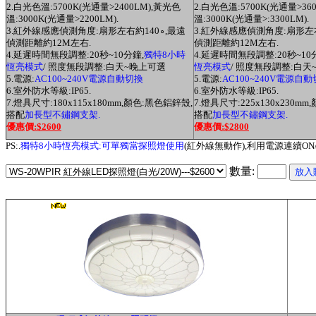
2.白光色溫:5700K(光通量
>2400
LM
),
黃光
色
2.白光色溫:5700K(光通量
>
36
溫:3000K(光通量
>2200
LM
)
.
溫:3000K(光通量
>
:3300LM
)
.
3.
紅外線感應偵測角度:扇形左右約140
∘
,最遠
3.
紅外線感應偵測角度:扇形左右
偵測距離約12M左右.
偵測距離約12M左右.
4.延遲時間無段調整:20秒~10分鐘,
獨特8小時
4.延遲時間無段調整:20秒~10
恆亮模式
/ 照度無段調整:白天~晚上可選
恆亮模式
/ 照度無段調整:白天
5.電源:
AC100~240V電源自動切換
5.電源:
AC100~240V電源自
6.室外防水等級:IP65.
6.室外防水等級:IP65.
7.燈具尺寸:180x115x180mm,顏色:黑色鋁鋅殼,
7.燈具尺寸:225x130x230m
搭配
加長型不鏽鋼支架.
搭配
加長型不鏽鋼支架.
優惠價
:$2600
優惠價
:$2800
PS:.
獨特8小時恆亮模式:可單獨當探照燈使用
(紅外線無動作),利用電源連續ON
數量: