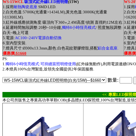
WS-15WCL
吸頂式紅外線LED照明燈
(15W)
WS-2
1.採用
耐熱陶瓷底座
SMD LED.
1.採用
2.白光色溫:5700K(光通量
>
1434LM
),
黃光
色溫:3000K(光通量
2.白光
>
11308LM
)
.
>
1620
3.
紅外線感應偵測角度:吸頂向下360
∘
,2.4M高度/偵測 直徑約12M左右.
3.
紅外
4.延遲時間無段調整:20秒~10分鐘,
獨特8小時恆亮模式
/ 照度無段調整:
4.延遲
白天~晚上可選
白天~
5.電源:
AC100~240V電源自動切換
5.電源:
6.室內型安裝.
6.室內
7.燈具尺寸:
Ø300
x13.3mm,顏色:白色花紋塑膠燈殼,搭配
鋁合金底座.
7.燈具
優惠價
:$1660
優惠價
PS:
1.
獨特8小時恆亮模式:可持續當照明燈使用
(紅外線無動作),利用電源連續ON/O
2.本燈具100%台灣製造,並領先全國提供2年保固服務.
數量:
<< 專業LED探照燈
本公司所販售之專業高功率單顆COB(多晶體)LED探照燈,100%台灣製造,並