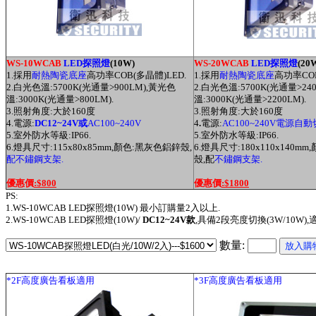
WS-10WCAB
LED探照燈
(10W)
WS-20WCAB
LED探照燈
(20
1.採用
耐熱陶瓷底座
高功率COB(多晶體)LED.
1.採用
耐熱陶瓷底座
高功率COB
2.白光色溫:5700K(光通量
>900
LM
),
黃光
色
2.白光色溫:5700K(光通量
>24
溫:3000K(光通量
>800
LM
).
溫:3000K(光通量
>2200
LM
).
3.
照射角度:大於160度
3.
照射角度:大於160度
4.電源:
DC12~24V或
AC100~240V
4
.
電源:
AC100~240V電源自
5.室外防水等級:IP66.
5.室外防水等級:IP66.
6.燈具尺寸:115x80x85mm,顏色:黑灰色鋁鋅殼,
6.燈具尺寸:180x110x140m
配不鏽鋼支架.
殼,配
不鏽鋼支架.
優惠價
:$800
優惠價
:$1800
PS:
1.WS-10WCAB LED探照燈(10W) 最小訂購量2入以上.
2.WS-10WCAB LED探照燈(10W)/
DC12~24V款
,具備2段亮度切換(3W/10W)
數量:
*2F高度廣告
看板適用
*3F高度廣告
看板適用