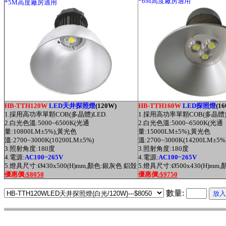
*6M高度廠房適用
*5M高度廠房適用
HB-TTH120W
LED天井探照燈
(120W)
HB-TTH160W
LED探照燈
(1
1.採用高功率單顆COB(多晶體)LED
.
1.採用高功率單顆COB(多晶體)
2.白光色溫:5000~6500K(光通
2.白光色溫:5000~6500K(光通
量:10800LM
±5%),
黃光
色
量:15000LM
±5%),
黃光
色
溫:2700~3000K
(10200LM±5%)
溫:2700~3000K
(14200LM±5%
3.
照射角度:180度
3.
照射角度:180度
4.電源:
AC100~265V
4.電源:
AC100~265V
5.燈具尺寸:
Ø430
x500(H)mm,顏色:銀灰色 鋁殼
5.燈具尺寸:
Ø
500x430(H)m
優惠價
:$8050
優惠價
:$9750
數量: