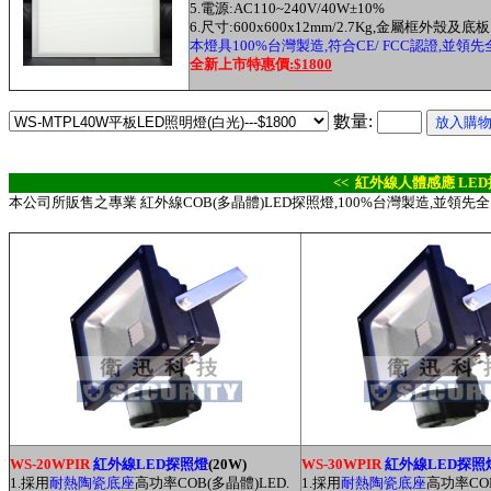
5.電源:AC110~240V/40W
±10%
6.尺寸:600x600x12mm/2.7Kg,金屬框外殼及底板
本燈具100%台灣製造,符合CE/ FCC認證,
並領先
全新上市特惠價
:$1800
數量:
<< 紅外線人體感應 LED
本公司所販售之專業 紅外線COB(多晶體)LED探照燈,100%台灣製造,並領先
WS-20WPIR
紅外線LED探照燈
(20W)
WS-30WPIR
紅外線LED探照
1.採用
耐熱陶瓷底座
高功率COB(多晶體)LED.
1.採用
耐熱陶瓷底座
高功率COB