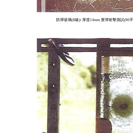
防彈玻璃(II級)/ 厚度14mm 實彈射擊測試(