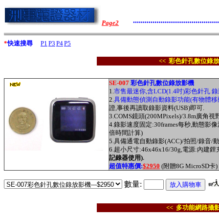
............................................
Page2
*
快速搜尋
P1
P3
P4
P5
<< 彩色針孔數位錄放
SE-007
彩色針孔數位錄放影機
1.
市售最迷你,含LCD(1.4吋)彩色針孔 
2.
具備動態偵測自動錄影功能(有物體移
證,事後再讀取錄影資料(USB)即可.
3.COMS鏡頭(200MPixels)/3.8m廣角視野
4.錄影速度固定:30frames每秒,動態影
倍時間計算)
5.具備通電自動錄影(ACC)/拍照/錄音
6.超小尺寸:46x46x16
/30g,電源:
內建鋰
記錄器使用)
.
超值
特
惠價:
$2950
(
附贈8G MicroSD卡)
數量:
<< 多功能網路攝影