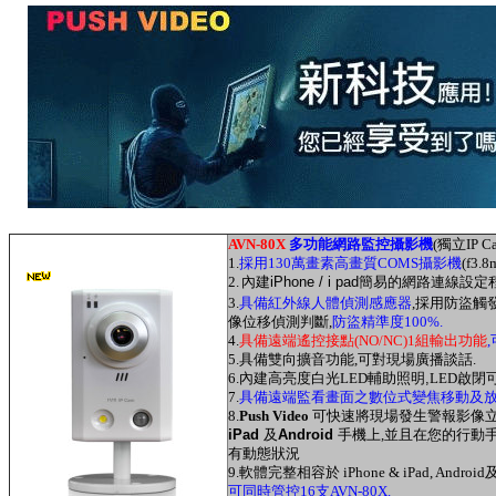
AVN-80X
多功能網路監控攝影機
(獨立IP
1.
採用130萬畫素高畫質COMS攝影機
(f3.
2.
內建
i
Phone / i pad
簡易的網路連線設定程
3.
具備紅外線人體偵測感應器
,採用防盜觸
像位移偵測判斷,
防盜精準度100%.
4.
具備遠端遙控接點(NO/NC)1組輸出功能
5.具備雙向擴音功能,可對現場廣播談話.
6.內建高亮度白光
LED
輔助照明
,
LED
啟閉
7.
具備遠端監看畫面之數位式變焦移動及
8.
Push Video
可快速將現場發生警報影像立刻傳
iPad
及
Android
手機上,並且在您的行動
有動態狀況
9.
軟體完整相容於
iPhone & iPad, Android
可同時管控
16
支
AVN-80X.