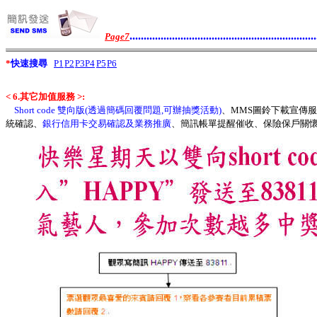
..................................................................
Page7
*
快速搜尋
P1
P2
P3
P4
P5
P6
< 6.其它加值服務 >:
Short code 雙向版(透過簡碼回覆問題,可辦抽獎活動)
、MMS圖鈴下載宣傳服務
統確認、
銀行信用卡交易確認及業務推廣
、簡訊帳單提醒催收、保險保戶關懷提醒