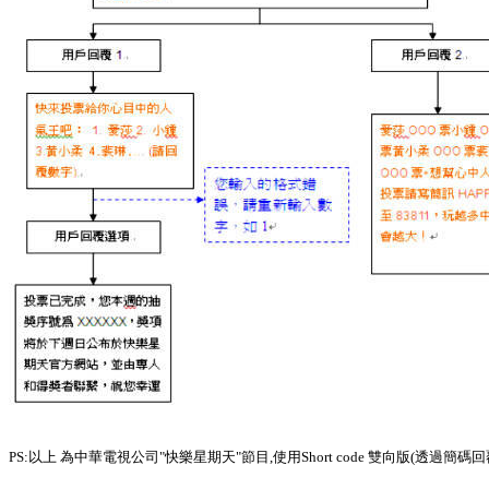
PS:以上 為中華電視公司"快樂星期天"節目,使用Short code 雙向版(透過簡碼