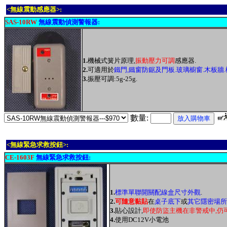
<無線震動感應器>:
SAS-10RW
無線震動偵測警報器:
1.
機械式簧片原理,
振動壓力可調
感應器.
2.
可適用於
鐵門,鐵窗防鋸及門板.玻璃櫥窗.木板牆.欄
3.
振壓可調:5g-25g.
數量:
<無線緊急求救按鈕>:
CE-1603F
無線緊急求救按鈕:
1.
標準單聯開關配線盒尺寸外觀
.
2.
可隨意黏貼
在
桌子底下
或
其它隱密場所
3.
貼心設計,
即使防盜主機在非警戒中,仍
4.
使用DC12V小電池