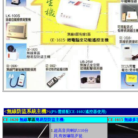
<無線防盜系統主機>
:
(PS:需搭配CE-1602遙控器使用)
CE-1620
無線
單區
簡易型防盜主機:
CE-1615
無線多
1.
超高音貝喇叭110分
貝,有效嚇阻歹徒.