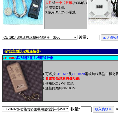
大片
或
一小片玻璃
(3x3M內)
均需安裝1組.
3.
使用DC12V小電池
數量:
<防盜主機設定用遙控器>:
CE-1602
多功能防盜主機用遙控器:
1.
可遙控
CE-1615
及
CE-1620
兩款無線防盜主機
之
2.
具備緊急求救按鈕功能.
3.
使用DC12V小電池.
4.
遙控距離約80-100M.
數量: