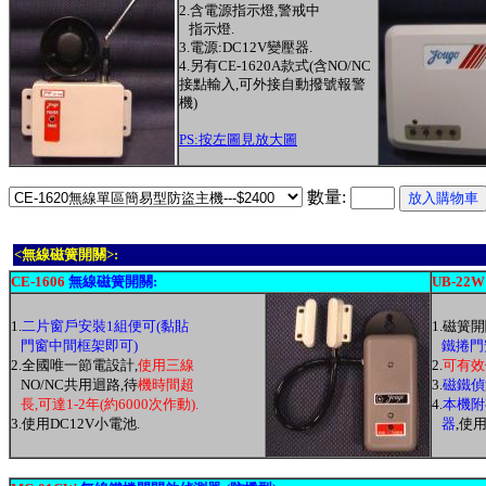
2.含電源指示燈,警戒中
指示燈.
3.電源:DC12V變壓器.
4.另有CE-1620A款式(含NO/NC
接點輸入,可外接自動撥號報警
機)
PS:按左圖見放大圖
數量:
<無線磁簧開關>:
CE-1606
無線磁簧開關:
UB-22W
1.
二片窗戶安裝1組便可(黏貼
1.
磁簧開
門窗中間框架即可)
鐵捲門
2.全國唯一節電設計,
使用三線
2.
可有效
NO/NC共用迴路,待
機時間超
3.
磁鐵偵
長,可達1-2年(約6000次作動).
4.
本機附
3.使用DC12V小電池.
器
,
使