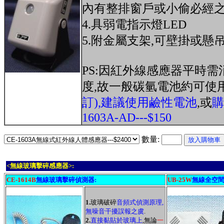
內有整排窗戶或小偷必經之
4.具弱電指示燈LED
5.附金屬支架,可壁掛或懸吊
PS:因紅外線感應器平時需
度,故一般碳氫電池約可使
訂),建議使用鹼性電池
,或
購
1603A-AD---$150
數量:
<無線玻璃擊碎感應器>:
CE-1614B
無線玻璃擊碎偵測器:
UB-25W
無線
全空間
1.
玻璃破碎
音頻式偵測原理,
無噪音干擾誤報之虞
.
2.
直接黏貼於玻璃上
,無論
一