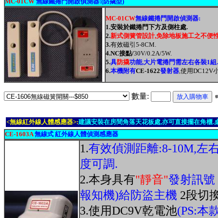
MC-01CW
無線鐵捲門開啟偵測器
:(
防撬型
)
MC-01CW
無線
鐵捲門開啟偵測器
:
1.
安裝於鐵捲門下方及側柱處
.
2.
新式側簧管設計
,
免除地板施工之不便
3.
有效磁引
5-8CM.
4.NC
接點
/
30V/0.2A/5W
.
5.
具
防撬
功能
,
大片電捲門需左右各裝
1
組
.
6.
本機附有
CE-1622
發射器
,
使用
DC12V
數量:
<無線紅外線人體感應器>:
建議安裝在房間角落天花板處,亦可直接擺在角櫃.
CE-1603A
無線式 紅外線人體偵測感應器
1.
有效偵測距離:8-10M,左
度可調.
2.本身具有
"靜音"
發射訊號
報知機)給防盜主機
2段切
3.使用DC9V乾電池
(PS: