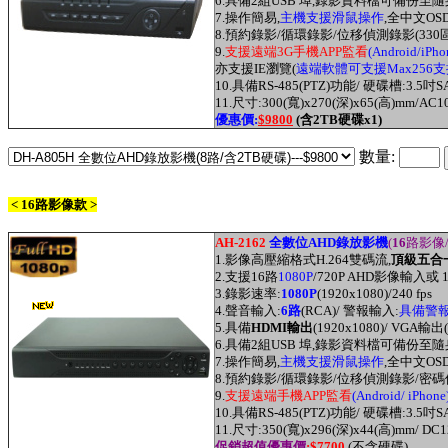
6.具備2組USB 埠
,
錄影資料檔可備份至隨
7
.
操作簡易,
主機支援滑鼠操作
,全中文OS
8.預約錄影/循環錄影/
位移偵測
錄影(330
9.
支援
遠端3G
手機APP監看
(
Android/iPho
亦支援IE
瀏覽
(
遠端軟體可支援Max256
支
10.
具備RS-485(PTZ)功能/ 硬碟槽:3.5吋S
11.尺寸:300(寬)x270(深)x65(高)mm/AC1
優
惠價:
$9800
(含2TB硬碟x1)
數量:
< 16路影像款 >
AH-2162
全數位AHD錄放影機
(
16
路影像
1.
影像高壓縮格式H.264雙碼流,
頂級五合
2.
支援16
路
1080P
/720P AHD影像輸入或
3.
錄影速率:
1080P
(1920x1080)/240 fps
4.
聲音輸入:
6路
(RCA)/ 警報輸入:
具備警報
5.具備
HDMI輸出
(1920x1080)/ VGA輸出(
6.具備2組USB 埠
,
錄影資料檔可備份至隨
7
.
操作簡易,
主機支援滑鼠操作
,全中文OS
8.預約錄影/循環錄影/
位移偵測
錄影/密碼
9.
支援
遠端
手機APP監看
(
Android/ iPhone
10.
具備RS-485(PTZ)功能/ 硬碟槽:3.5吋S
11.尺寸:350(寬)x296(深)x44(高)mm/ DC1
促銷超值優
惠價
:
$7700
(不含硬碟)