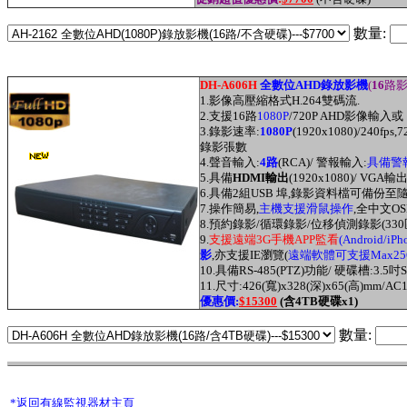
數量:
DH-A606H
全數位AHD錄放影機
(
16
路影
1.
影像高壓縮格式H.264雙碼流.
2.
支援16
路
1080P
/720P AHD影像輸入
3.
錄影速率:
1080P
(1920x1080)/240fps,7
錄影張數
4.
聲音輸入:
4路
(RCA)/ 警報輸入:
具備警
5.具備
HDMI輸出
(1920x1080)/ VGA輸出
6.具備2組USB 埠
,
錄影資料檔可備份至隨
7
.
操作簡易,
主機支援滑鼠操作
,全中文O
8.預約錄影/循環錄影/
位移偵測
錄影(330
9.
支援
遠端3G
手機APP監看
(
Android/iPho
影
,亦支援IE
瀏覽
(
遠端軟體可支援Max25
10.
具備RS-485(PTZ)功能/ 硬碟槽:3.5吋S
11.尺寸:426(寬)x328(深)x65(高)mm/AC
優
惠價:
$15300
(含4TB硬碟x1)
數量:
*返回有線監視器材主頁