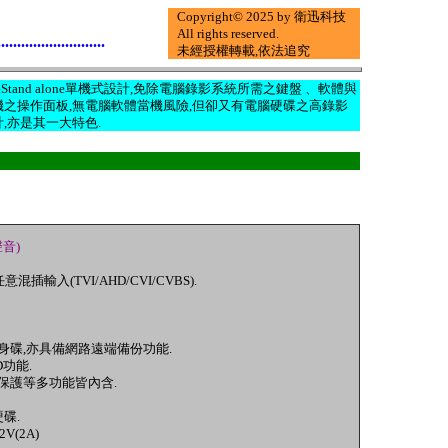
Copyright© 2025 by 衛迅科技
All rights reserved.
...........................
未經授權轉載,依法追究
der)本身採Stand alone單機式設計,免除電腦錄影系統所需之鍵盤 、軟體與
機之操作面板,無電腦軟體當機風險,但卻又有電腦硬碟之高錄影
,亦是其一大特色.
音)
意混插輸入(TVI/AHD/CVI/CVBS).
身碟,亦具備網路遠端備份功能.
D功能
.
保護
等多
功能皆內含.
硬碟
.
2V(2A)