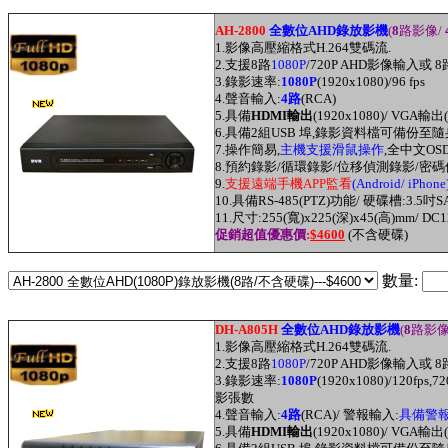
AH-2800
全數位AHD錄放影機
(
8
路影像/
1.
影像高壓縮格式H.264雙碼流.
2.
支援8
路
1080P
/720P AHD影像輸入或
3.
錄影速率:
1080P
(1920x1080)/96 fps
4.
聲音輸入:
4路
(RCA)
5.具備
HDMI輸出
(1920x1080)/ VGA輸出(
6.具備2組USB 埠
,
錄影資料檔可備份至隨
7
.
操作簡易,
主機支援滑鼠操作
,全中文OS
8.預約錄影/循環錄影/
位移偵測
錄影/密碼
9.
支援
遠端
手機APP監看
(
Android/ iPhone
10.
具備RS-485(PTZ)功能/ 硬碟槽:3.5吋S
11.尺寸:255(寬)x225(深)x45(高)mm/ DC1
促銷超值優
惠價
:
$4600
(不含硬碟)
數量:
DH-A805H
全數位AHD錄放影機
(
8
路影像
1.
影像高壓縮格式H.264雙碼流.
2.
支援
8路
1080P
/720P AHD影像輸入或
3.
錄影速率:
1080P
(1920x1080)/120fps,72
影張數
4.
聲音輸入:
4路
(RCA)/ 警報輸入:
具備警報
5.具備
HDMI輸出
(1920x1080)/ VGA輸出(