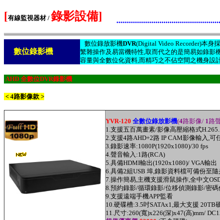
[
錄影設備]
有線監視器材 /
....................................................
數位錄放影機
DVR
(Digital Video Recor
數位錄影機
繁雜操作及易當機特性,取而代之的是簡易如錄影
容量與全數位化資料,而精巧之不佔空間之機身設計
AHD 全數位DVR錄影機
< 4路影像款 >
YVR-120
全數位錄放影機
(
4
路影像/
1
路聲
1.支援五百萬畫素/
影像高壓縮格式H.265.
2.
支援
4路
AHD
+2路 IP CAM影像輸入,
可任
3.
錄影速率:
1080P(1920x1080)/30 fps
4.
聲音輸入:1路(RCA)
5.具備HDMI輸出(1920x1080)/ VGA輸出
6.具備2組USB 埠
,
錄影資料檔可備份至隨
7
.
操作簡易,主機支援滑鼠操作,全中文OS
8.預約錄影/循環錄影/
位移偵測
錄影/密碼
9.
支援
遠端
手機APP監看
10.
硬碟槽:3.5吋SATAx1
,
最大支援
20TB
11.尺寸:260(寬)x226(深)x47(高)mm/ DC1