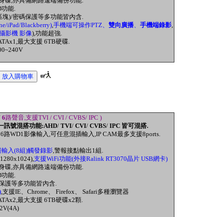
身碟,亦具備網路遠端備份功能.
D功能
.
區塊)
/密碼保護
等多
功能皆內含.
ne/iPad/Blackberry)
,
手機端可操作PTZ、
雙向廣播
、
手機端錄影
,
攝影機 影像
)
,
功能超強.
ATAx1
,
最大支援
6TB
硬碟
.
00~240V
/
6
路聲音,支援TVI / CVI / CVBS/ IPC )
一訊號混搭功能:AHD
/
TVI
/
CVI
/
CVBS
/
IPC 皆可混搭.
 16路WD1影像輸入
,可任意混插輸入,IP CAM
最多支援8port
s.
輸入(8組)觸發錄影
,警報接點輸出1組.
1280x1024),
支援WiFi功能(外接Ralink RT3070晶片 USB網卡)
身碟,亦具備網路遠端備份功能.
D功能
.
保護
等多
功能皆內含.
)
,
支援IE
、
Chrome
、
Firefox
、
Safari
多種瀏覽器
ATAx2
,
最大支援
6TB
硬碟
x2
顆
.
2V(4A)