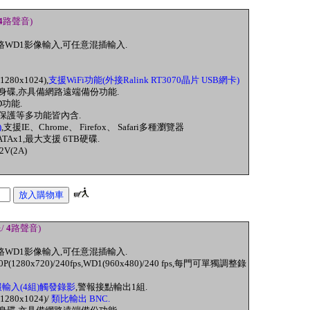
4
路聲音)
 8路WD1影像輸入
,可任意混插輸入.
1280x1024),
支援WiFi功能(外接Ralink RT3070晶片 USB網卡)
身碟,亦具備網路遠端備份功能.
D功能
.
保護
等多
功能皆內含.
)
,
支援IE
、
Chrome
、
Firefox
、
Safari
多種瀏覽器
ATAx1
,
最大支援
6TB
硬碟
.
2V(2A)
/
4
路聲音)
 8路WD1影像輸入
,可任意混插輸入.
0P(1280x720)/240fps,
WD1(960x480)/240 fps,每門
可
單獨調整錄
輸入(4組)觸發錄影
,警報接點輸出1組.
1280x1024)/
類比輸出 BNC.