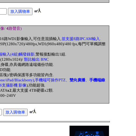
像/
4
路聲音)
或 16路WD1影像輸入
,可任意混插輸入.
並支援8路IPCAM輸入.
20P(1280x720)/480fps,
WD1(960x480)/480 fps,每門
可
單獨調整
報輸入(4組)觸發錄影
,警報接點輸出1組.
(1280x1024)/
類比輸出 BNC
身碟,亦具備網路遠端備份功能.
SD功能
.
區塊)
/密碼保護
等多
功能皆內含.
ne/iPad/Blackberry)
,
手機端可操作PTZ、
雙向廣播
、
手機端錄
6
支攝影機 影像
)
,
功能超強.
ATA
x2
,
最大支援
4TB
硬碟
x2
顆
.
100~240V