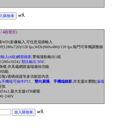
/
4
路聲音)
 4路WD1影像輸入
,可任意混插輸入.
P(1280x720)/120 fps,
WD1(960x480)/120 fps,每門
可
單獨調整錄
輸入(4組)觸發錄影
,警報接點輸出1組.
1280x1024)/
類比輸出 BNC
身碟,亦具備網路遠端備份功能.
D功能
.
區塊)
/密碼保護
等多
功能皆內含.
)
,
手機端可操作PTZ、
雙向廣播
、
手機端錄影
,亦支援IE
瀏覽
(
遠端
強.
ATAx1
,
最大支援
4TB
硬碟
.
00~240V