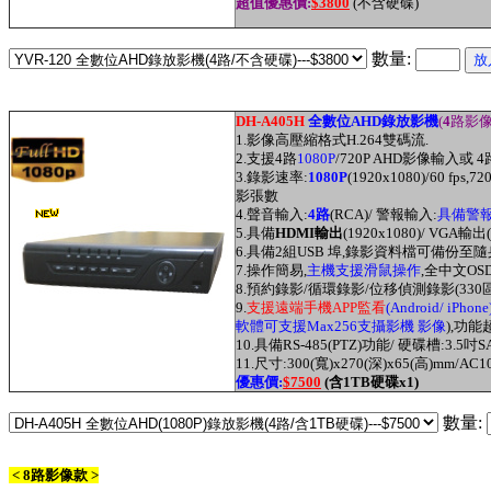
超值優
惠價:
$3800
(不含硬碟)
數量:
DH-A405H
全數位AHD錄放影機
(
4
路影像
1.
影像高壓縮格式H.264雙碼流.
2.
支援
4路
1080P
/720P AHD影像輸入或
3.
錄影速率:
1080P
(1920x1080)/60 fps,720
影張數
4.
聲音輸入:
4路
(RCA)/ 警報輸入:
具備警報
5.具備
HDMI輸出
(1920x1080)/ VGA輸出(
6.具備2組USB 埠
,
錄影資料檔可備份至隨
7
.
操作簡易,
主機支援滑鼠操作
,全中文OS
8.預約錄影/循環錄影/
位移偵測
錄影(330
9.
支援
遠端
手機APP監看
(
Android/ iPhone
軟體可支援Max256
支攝影機 影像
)
,
功能超
10.
具備RS-485(PTZ)功能/ 硬碟槽:3.5吋S
11.尺寸:300(寬)x270(深)x65(高)mm/AC1
優
惠價:
$7500
(含1TB硬碟x1)
數量:
< 8路影像款 >