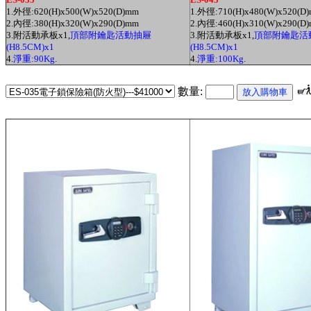
1.外徑:620(H)x500(W)x520(D)mm
1.外徑:710(H)x480(W)x520(D
2.內徑:380(H)x320(W)x290(D)mm
2.內徑:460(H)x310(W)x290(D
3.附活動承板x1,
頂部附鑰匙活動抽屜
3.附活動承板x1,
頂部附鑰匙活
(H8.5CM)x1
(H8.5CM)x1
4.
淨重:90Kg.
4.
淨重:100Kg.
數量: