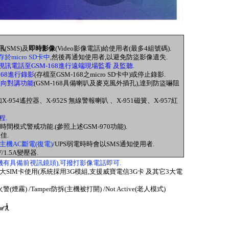
訊
(SMS)及
即時影像
(Video影像電話)給使用者(最多4組號碼).
於micro SD卡中
,然後再通知使用者,以避免防盜影像遺失.
訊電話至GSM-168進行遠端現場監看 及監聽.
168進行錄影
(存檔至GSM-168之micro SD卡中)或停止錄影.
雙向對講功能
(GSM-168具備喇叭及麥克風外插孔)
,達到防盜嚇阻
954遙控器、X-952S 無線警報喇叭 、X-951磁簧、X-957紅
程.
時間模式警戒功能.(參照上述GSM-970功能)
.
佳.
主機AC斷電(復電)
/UPS弱電時時會以SMS通知使用者.
V/1.5A變壓器.
機有具備前視訊鏡頭),可撥打影像電話即可.
哥大SIM卡使用(系統採用3G模組,支援威寶電信3G卡 及其它3大電
警(煙霧) /Tamper防拆(主機被打開) /Not Active(老人模式)