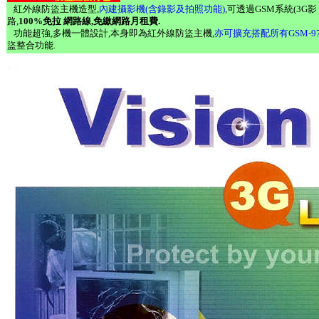
紅外線防盜主機造型,
內建攝影機(含錄影及拍照功能)
,可透過GSM系統(3G
路,
100%免拉 網路線,免繳網路月租費.
功能超強,多機一體設計,本身即為紅外線防盜主機,
亦可擴充搭配所有GSM-
盜整合功能.