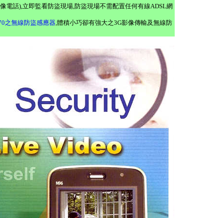
影 像電話),立即監看防盜現場,防盜現場不需配置任何有線ADSL網
970之無線防盜感應器
,體積小巧卻有強大之3G影像傳輸及無線防