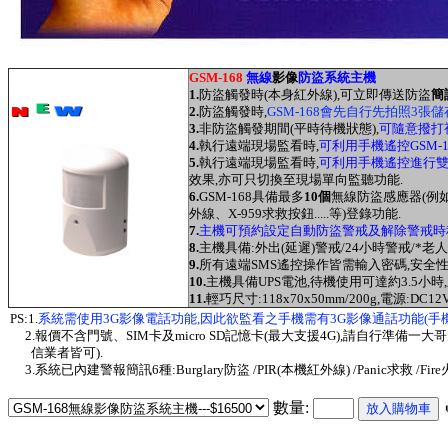
GSM-168
無線
影像
防盜系統主機
1.
防盜觸發時(本身紅外線),可立即傳送防盜
簡
2.
防盜觸發時,
GSM-168會先自行先拍照3張儲存
3.
非防盜觸發期間(平時待機狀態),
可隨意撥打視
4.
執行遠端現場監看
時,
可利用手機遙控GSM-
5.
執行遠端現場監看
時
,
可利用手機遙控進行
效果,亦可只切換至現場單向監聽功能.
6.
GSM-168具備最多
10個
無線防盜感應器(例如X-
外線、X-959求救按鈕.....等)登錄功能.
7.
主機可預約設定自動防盜警戒及解除警戒時
8.
主機具備:外出(延遲)警戒/24小時警戒/*老人
9.
所有遠端SMS遙控操作皆需輸入密碼,安全性
10.
主機具備UPS電池,待機使用可達約3.5小時
,
11.
輕巧尺寸:118x70x50mm/200g,電源:DC12
PS:1.
系統需使用3G影像電話功能,因此欲監看之手機需有3G影像通話功能(手
2.報價不含門號、SIM卡及micro SD記憶卡(最大支援4G),請自行準備一大
信業者皆可).
3
.系統已內建警報簡訊6種:Burglary防盜 /PIR(本機紅外線) /Panic求救 /Fire火
數量: