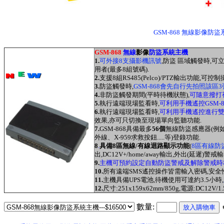
GSM-868 無線影像防
GSM-868
無線
影像
防盜系統主機
1.
可外接8支攝影機訊號
,防盜 區域觸發時,
用者(最多8組號碼).
2.
支援8組RS485(Pelco)/PTZ輸出功能,可控制
3.
防盜觸發時,
GSM-868會先自行先拍照該區3張
4.
非防盜觸發期間(平時待機狀態),
可隨意撥打視
5.
執行遠端現場監看
時,
可利用手機遙控GSM-
6
.
執行遠端現場監看
時
,
可利用手機遙控進行
效果,亦可只切換至現場單向監聽功能.
7
.
GSM-868具備最多
56個
無線防盜感應器(例如X-
外線、X-959求救按鈕.....等)登錄功能.
8
.
具備8區無線/有線迴路顯示功能
(
8區有線防
出,DC12V+/home/away輸出,
外出(延遲)警戒
輸
9.
主機可預約設定自動防盜警戒及解除警戒時
10.
所有遠端SMS遙控操作皆需輸入密碼,安全
11.
主機具備UPS電池,待機使用可達約3.5小時
,
12.
尺寸:251x159x62mm/850g,電源:DC12V/
數量: