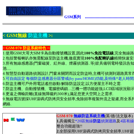
.........................................
GSM系列
< GSM無線
防盜主機
>:
< GSM-970 防盜系統特色 >:
1.使用GSM大哥大SIM卡為自動撥號機設置,因此
100%免拉電話線
,完全無線
2.包括警報喇叭亦無需配線至防盜主機,徹底實現
100%免配喇叭線
精簡快速安
3.所有無線感應器(門窗磁簧、紅外線、煙霧偵測器..等)皆具備弱電時發訊告
池.....
4.智慧型自動迴路偵測設計,門窗未關閉而設定防盜時,主機可偵測到迴路異常
5.
可自由設定 每個防盜感應器分區警戒(by pass/HOME)功能,及特殊*老人時
6.
防盜主機可
戶外用電話遙控啟動/解除防盜設定,
以方便屋主不時之需.
7.防盜主機、自動撥號機、電腦密碼鎖....三機一體功能超強,LCD區域狀況顯示
8.更遠之傳輸距離(直線無障礙約300米),滿足您更大空間上之需求.
9.無線電訊號採
UHF
滾碼式防拷貝安全頻率,免除頻率複製外流之疑慮,而全系
網絡.
GSM-970
無線防盜系統主機
(英/德/法文版本)
1.
具備
獨立
*20區無線
防盜
偵測迴路
及
4區有
整合功能超強!!
2.
全部採用UHF
滾碼式防拷貝安全頻率,
UHF