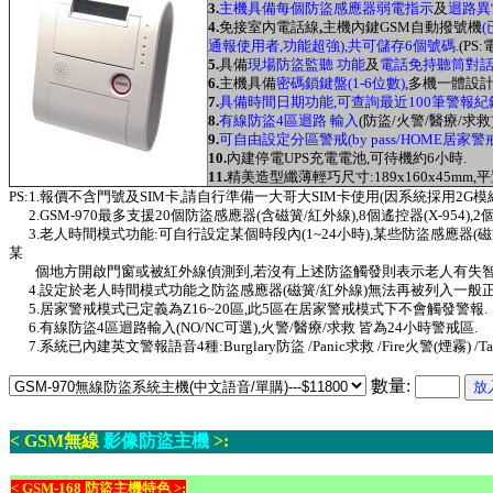
3.
主機具備每個防盜感應器弱電指示
及
迴路異
4.
免接室內電話線
,
主機內鍵
GSM自動撥號機
通報使用者,功能超強),共可儲存6個號碼.
(P
5.
具備
現場防盜監聽 功能
及
電話免持聽筒對話(
6.
主機具備
密碼鎖鍵盤(1-6位數)
,多機一體設
7.
具備時間日期功能,可查詢最近100筆警報紀
8.
有線防盜4區迴路 輸入
(防盜/火警/醫療/求救
9.
可自由設定分區警戒(by pass/HOME居家
10.
內建停電UPS充電電池,可待機約6小時.
11.
精美造型纖薄輕巧尺寸:189x160x45mm,平
PS:1.報價不含門號及SIM卡,請自行準備一大哥大SIM卡使用(因系統採用2G模
2.GSM-970最多支援20個防盜感應器(含磁簧/紅外線),8個遙控器(X-954),2個求救
3.
老人時間模式功能:可自行設定某個時段內(1~24小時),某些防盜感應器(
磁
某
個地方開啟門窗或被紅外線偵測到,若沒有上述防盜觸發則表示老人有失智或異
4.
設定於老人時間模式功能之防盜感應器(
磁簧/紅外線)
無法再被列入一般正
5.居家警戒模式已定義為Z16~20區,此5區在居家警戒模式下不會觸發警報.
6.有線防盜4區迴路輸入(NO/NC可選),
火警/醫療/求救 皆為24小時警戒區.
7.系統已內建英文警報語音4種:Burglary防盜 /Panic求救 /Fire火警(煙霧) /
數量:
< GSM無線
影像防盜主機
>:
< GSM-168 防盜主機特色 >: