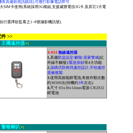
機有具備前視訊鏡頭),可撥打影像電話即可.
哥大SIM卡使用(系統採用3G模組,支援威寶電信3G卡 及其它3大電
行選擇欲監看之1~8號攝影機訊號).
件 >>
主機遙控器
>:
X-954
無線遙控器
1.
具備
防盜設定/解除/居家警戒
(紅
外線不觸發)
/緊急按鈕
等4大功能.
2.
滾碼式防拷貝遙控設計,不怕遙控
器被複製.
3.
使用高效能鋰電池,有效作動次數
約36500次(待機約
3年
左右
).
4.
尺寸:65x36x14mm
電
源:CR2032
鋰電池.
警報喇叭
>: