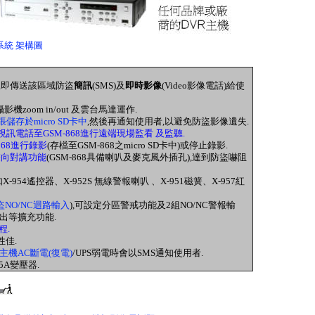
盜系統 架構圖
可立即傳送該區域防盜
簡訊
(SMS)及
即時影像
(Video影像電話)給使
攝影機zoom in/out 及雲台馬達運作.
儲存於micro SD卡中
,然後再通知使用者,以避免防盜影像遺失.
訊電話至GSM-868進行遠端現場監看 及監聽.
868進行錄影
(存檔至GSM-868之micro SD卡中)或停止錄影.
雙向對講功能
(GSM-868具備喇叭及麥克風外插孔)
,達到防盜嚇阻
954遙控器、X-952S 無線警報喇叭 、X-951磁簧、X-957紅
盜NO/NC迴路輸入
),可設定分區警戒功能及2組NO/NC警報輸
出等擴充功能.
程.
性佳.
主機AC斷電(復電)
/UPS弱電時會以SMS通知使用者.
1.5A變壓器.