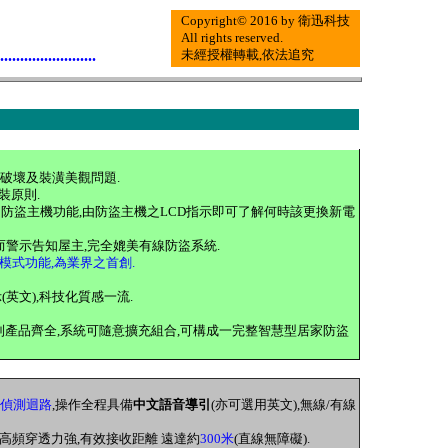
Copyright© 2016 by 衛迅科技
All rights reserved.
........................
未經授權轉載,依法追究
路破壞及裝潢美觀問題.
裝原則.
知防盜主機功能,由防盜主機之LCD指示即可了解何時該更換新電
而警示告知屋主
,
完全媲美有線防盜系統.
間模式功能,為業界之首創.
(英文),科技化質感一流.
列產品齊全,系統可隨意擴充組合,可構成一完整智慧型居家防盜
線偵測迴路
,操作全程具備
中文語音導引
(亦可選用英文),無線/有線
超高頻穿透力強,
有效接收距離 遠達約
300米
(直線無障礙).