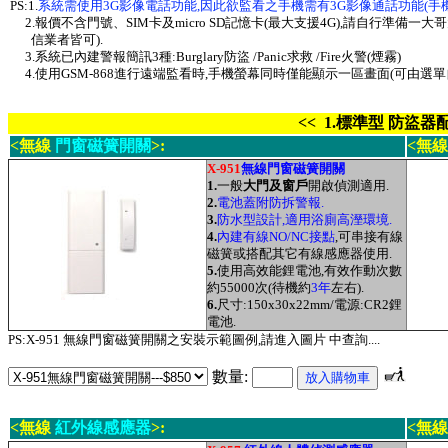
PS:1.
系統需使用3G影像電話功能,因此欲監看之手機需有3G影像通話功能(手
2.報價不含門號、SIM卡及micro SD記憶卡(最大支援4G),請自行準備一大
信業者皆可).
3
.系統已內建警報簡訊3種:Burglary防盜 /Panic求救 /Fire火警(煙霧)
4.使用GSM-868進行遠端監看時,
手機螢幕同時僅能顯示一區畫面(可由選單自
<< 1.標準型 防盜器配
<無線
門窗磁簧開關
>:
<無線
X-951
無線
門窗磁簧開關
1.
一般
大門及窗戶
開啟偵測適用.
2.
電池蓋附防拆警報.
3.
防水型設計,適用浴廁高溼環境.
4.
內建有線NO/NC接點
,可串接有線
磁簧或搭配其它有線感應器使用.
5.
使用高效能鋰電池,有效作動次數
約55000次(待機約
3年
左右
).
6.
尺寸:150x30x22mm/電源:CR2
鋰
電池.
PS:X-951 無線
門窗磁簧開關之
安裝示範圖例,請進入圖片 中查詢....
數量:
<無線
紅外線感應器
>:
<無線