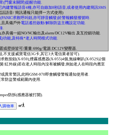
常(門窗未關閉)提醒功能.
(已內建警報語音4種,亦可自錄加8秒語音,或者使用內建簡訊SMS
S:電話語音/ 簡訊通報只能擇一方式使用)
PANIC求救呼叫鈕,亦可靜音觸發)於警報觸發撥號時.
計,且具備戶外
電話遙控啟動/解除防盜主機設定功能.
錄.
),亦具備一組NO/NC輸出及alarm/DC12V輸出 及互控鎖功能.
警戒)功能,及特殊*老人時間模式功能.
置或壁掛皆可/重量:690g/電源:DC12V變壓器.
組,不支援威寶電信3G卡,其它3大電信業者皆可).
按鈕(X-959),煙霧感應器(X-955)4個,無線喇叭(X-952S)2個
簧/紅外線)若在老人時段內沒有被觸發,例如老人在時段內應至
常警訊,此時GSM-970即會觸發警報通知使用者.
常防盜警戒範圍內使用.
Tamper防拆(感應器被打開).