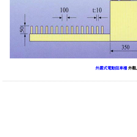
外露式電動阻車柵
外觀
.............................................................................................................